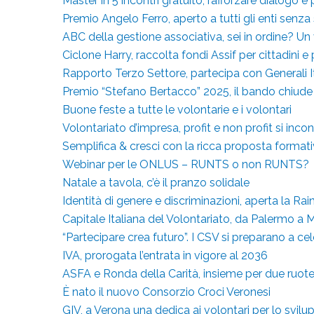
Master in 5 incontri gratuito, rafforzare dialogo e 
Premio Angelo Ferro, aperto a tutti gli enti senza
ABC della gestione associativa, sei in ordine? Un 
Ciclone Harry, raccolta fondi Assif per cittadini 
Rapporto Terzo Settore, partecipa con Generali I
Premio “Stefano Bertacco” 2025, il bando chiude
Buone feste a tutte le volontarie e i volontari
Volontariato d’impresa, profit e non profit si inco
Semplifica & cresci con la ricca proposta format
Webinar per le ONLUS – RUNTS o non RUNTS?
Natale a tavola, c’è il pranzo solidale
Identità di genere e discriminazioni, aperta la R
Capitale Italiana del Volontariato, da Palermo a 
“Partecipare crea futuro”. I CSV si preparano a ce
IVA, prorogata l’entrata in vigore al 2036
ASFA e Ronda della Carità, insieme per due ruote 
È nato il nuovo Consorzio Croci Veronesi
GIV, a Verona una dedica ai volontari per lo svilu