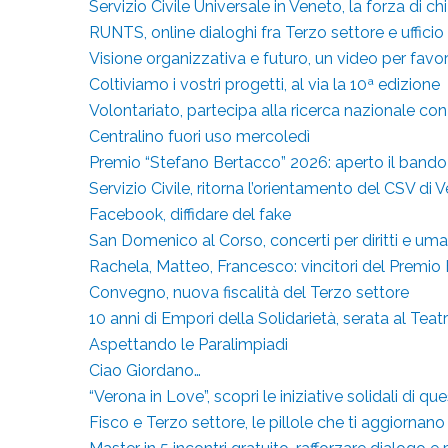
Servizio Civile Universale in Veneto, la forza di ch
RUNTS, online dialoghi fra Terzo settore e ufficio
Visione organizzativa e futuro, un video per favor
Coltiviamo i vostri progetti, al via la 10ª edizione
Volontariato, partecipa alla ricerca nazionale co
Centralino fuori uso mercoledì
Premio “Stefano Bertacco” 2026: aperto il bando
Servizio Civile, ritorna l’orientamento del CSV di 
Facebook, diffidare del fake
San Domenico al Corso, concerti per diritti e uma
Rachela, Matteo, Francesco: vincitori del Premio 
Convegno, nuova fiscalità del Terzo settore
10 anni di Empori della Solidarietà, serata al Teatr
Aspettando le Paralimpiadi
Ciao Giordano…
“Verona in Love”, scopri le iniziative solidali di qu
Fisco e Terzo settore, le pillole che ti aggiornano