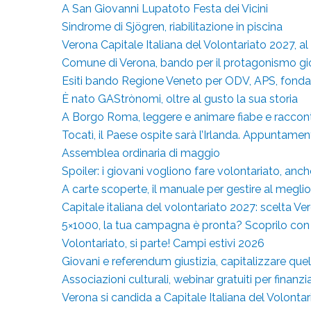
A San Giovanni Lupatoto Festa dei Vicini
Sindrome di Sjögren, riabilitazione in piscina
Verona Capitale Italiana del Volontariato 2027, al
Comune di Verona, bando per il protagonismo gio
Esiti bando Regione Veneto per ODV, APS, fonda
È nato GAStrònomi, oltre al gusto la sua storia
A Borgo Roma, leggere e animare fiabe e raccont
Tocatì, il Paese ospite sarà l’Irlanda. Appuntame
Assemblea ordinaria di maggio
Spoiler: i giovani vogliono fare volontariato, anc
A carte scoperte, il manuale per gestire al meglio i 
Capitale italiana del volontariato 2027: scelta Ve
5×1000, la tua campagna è pronta? Scoprilo con
Volontariato, si parte! Campi estivi 2026
Giovani e referendum giustizia, capitalizzare quel
Associazioni culturali, webinar gratuiti per finanzi
Verona si candida a Capitale Italiana del Volonta