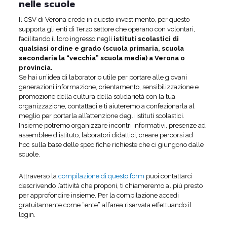
nelle scuole
Il CSV di Verona crede in questo investimento, per questo
supporta gli enti di Terzo settore che operano con volontari,
facilitando il loro ingresso negli
istituti scolastici di
qualsiasi ordine e grado (scuola primaria, scuola
secondaria la “vecchia” scuola media) a Verona o
provincia.
Se hai un’idea di laboratorio utile per portare alle giovani
generazioni informazione, orientamento, sensibilizzazione e
promozione della cultura della solidarietà con la tua
organizzazione, contattaci e ti aiuteremo a confezionarla al
meglio per portarla all’attenzione degli istituti scolastici.
Insieme potremo organizzare incontri informativi, presenze ad
assemblee d’istituto, laboratori didattici, creare percorsi ad
hoc sulla base delle specifiche richieste che ci giungono dalle
scuole.
Attraverso la
compilazione di questo form
puoi contattarci
descrivendo l’attività che proponi, ti chiameremo al più presto
per approfondire insieme. Per la compilazione accedi
gratuitamente come “ente” all’area riservata effettuando il
login.