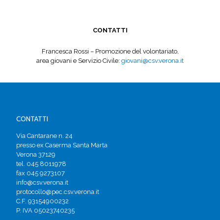
CONTATTI
Francesca Rossi – Promozione del volontariato,
area giovani e Servizio Civile:
giovani@csv.verona.it
CONTATTI
Via Cantarane n. 24
presso ex Caserma Santa Marta
Verona 37129
tel. 045 8011978
fax 045 9273107
info@csv.verona.it
protocollo@pec.csv.verona.it
C.F. 93154900232
P. IVA 05023740235