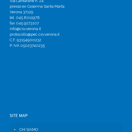
Via Cantarane n. 24
presso ex Caserma Santa Marta
Verona 37129
tel. 045 8011978
fax 045 9273107
info@csv.verona.it
protocollo@pec.csv.verona.it
C.F. 93154900232
P. IVA 05023740235
SITE MAP
CHI SIAMO