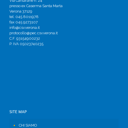
Via Cantarane n. 24
presso ex Caserma Santa Marta
Verona 37129
tel. 045 8011978
fax 045 9273107
info@csv.verona.it
protocollo@pec.csv.verona.it
C.F. 93154900232
P. IVA 05023740235
SITE MAP
CHI SIAMO