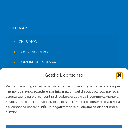
SITE MAP
CHI SIAMO
COSA FACCIAMO
COMUNICATI STAMPA
RISORSE
Gestire il consenso
CONTATTI
Per fornire le migliori esperienze, utilizziamo tecnologie come i cookie per
memorizzare e/o accedere alle informazioni del dispositivo. Il consenso a
AREA RISERVATA
queste tecnologie ci consentirà di elaborare dati quali il comportamento di
navigazione o gli ID univoci su questo sito. Il mancato consenso o la revoca
del consenso possono influire negativamente su alcune caratteristiche e
FACEBOOK
funzioni.