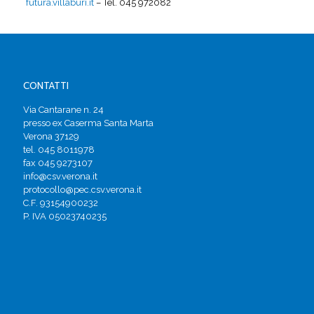
futura.villaburi.it
– Tel. 045 972082
CONTATTI
Via Cantarane n. 24
presso ex Caserma Santa Marta
Verona 37129
tel. 045 8011978
fax 045 9273107
info@csv.verona.it
protocollo@pec.csv.verona.it
C.F. 93154900232
P. IVA 05023740235