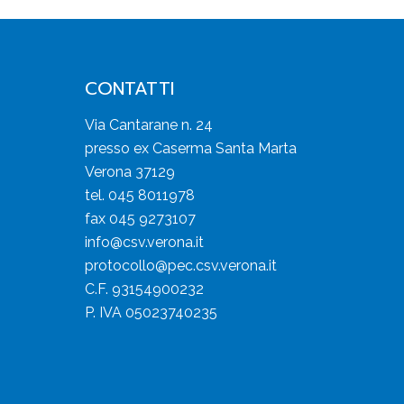
CONTATTI
Via Cantarane n. 24
presso ex Caserma Santa Marta
Verona 37129
tel. 045 8011978
fax 045 9273107
info@csv.verona.it
protocollo@pec.csv.verona.it
C.F. 93154900232
P. IVA 05023740235