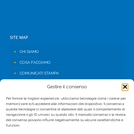
SITE MAP
CHI SIAMO
COSA FACCIAMO
COMUNICATI STAMPA
RISORSE
Gestire il consenso
CONTATTI
Per fornire le migliori esperienze, utilizziamo tecnologie come i cookie per
memorizzare e/o accedere alle informazioni del dispositivo. Il consenso a
AREA RISERVATA
queste tecnologie ci consentirà di elaborare dati quali il comportamento di
navigazione o gli ID univoci su questo sito. Il mancato consenso o la revoca
del consenso possono influire negativamente su alcune caratteristiche e
FACEBOOK
funzioni.