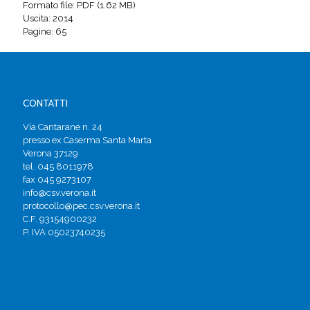
Formato file: PDF (1.62 MB)
Uscita: 2014
Pagine: 65
CONTATTI
Via Cantarane n. 24
presso ex Caserma Santa Marta
Verona 37129
tel. 045 8011978
fax 045 9273107
info@csv.verona.it
protocollo@pec.csv.verona.it
C.F. 93154900232
P. IVA 05023740235