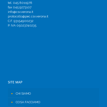
tel. 045 8011978
fax 045 9273107
info@csv.verona.it
protocollo@pec.csv.verona.it
C.F. 93154900232
P. IVA 05023740235
SITE MAP
CHI SIAMO
COSA FACCIAMO