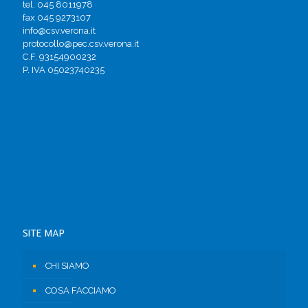
tel. 045 8011978
fax 045 9273107
info@csv.verona.it
protocollo@pec.csv.verona.it
C.F. 93154900232
P. IVA 05023740235
SITE MAP
CHI SIAMO
COSA FACCIAMO