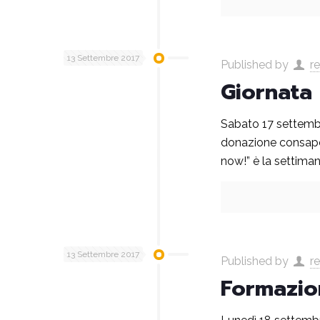
13 Settembre 2017
Published by
r
Giornata
Sabato 17 settembr
donazione consapev
now!” è la settiman
13 Settembre 2017
Published by
r
Formazio