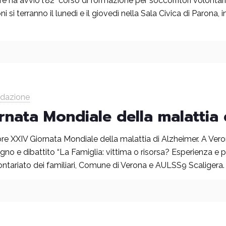
 ha avvio l’82° corso di formazione per soccorritori volontar
i terranno il lunedì e il giovedì nella Sala Civica di Parona, in
edazione
nata Mondiale della malattia 
e XXIV Giornata Mondiale della malattia di Alzheimer. A Vero
no e dibattito “La Famiglia: vittima o risorsa? Esperienza e pr
lontariato dei familiari, Comune di Verona e AULSS9 Scaligera