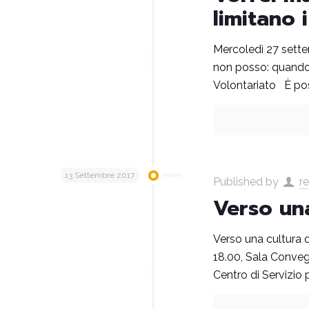
limitano 
Mercoledì 27 sette
non posso: quando l
Volontariato È poss
13 Settembre 2017
Published by
r
Verso un
Verso una cultura d
18.00, Sala Conveg
Centro di Servizio p