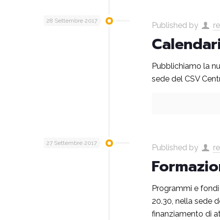
28 Settembre 2017
Published by
r
Calendar
Pubblichiamo la n
sede del CSV Centro
27 Settembre 2017
Published by
r
Formazio
Programmi e fondi e
20.30, nella sede d
finanziamento di att