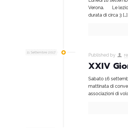
Lunedì 18 settembre
Verona. Le lezioni s
durata di circa 3
[…]
11 Settembre 2017
Published by
r
XXIV Gior
Sabato 16 settembr
mattinata di conveg
associazioni di vo