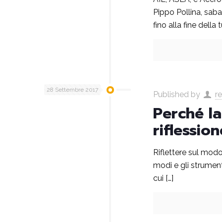
Pippo Pollina, saba
fino alla fine della 
28 Settembre 2017
Published by
r
Perché l
riflessio
Riflettere sul modo 
modi e gli strumen
cui
[…]