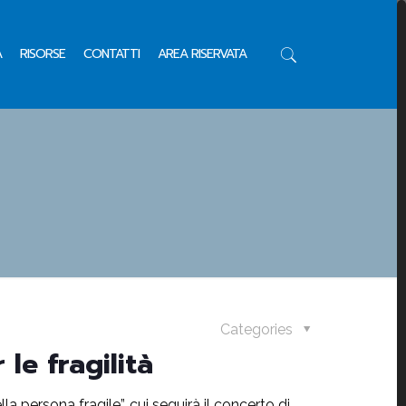
A
RISORSE
CONTATTI
AREA RISERVATA
Categories
le fragilità
 persona fragile”, cui seguirà il concerto di