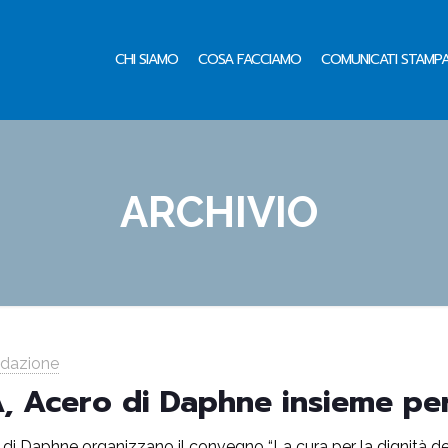
CHI SIAMO
COSA FACCIAMO
COMUNICATI STAMP
ARCHIVIO
edazione
, Acero di Daphne insieme per 
di Daphne organizzano il convegno “La cura per la dignità della