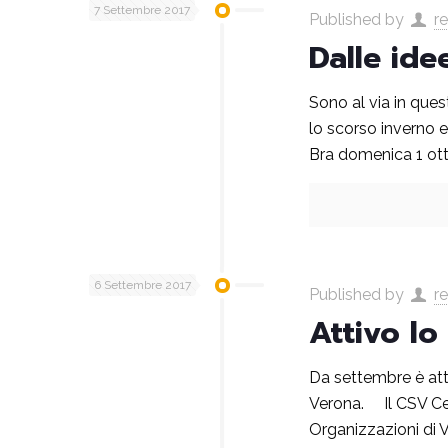
7 Settembre 2017
Published by
r
Dalle ide
Sono al via in quest
lo scorso inverno e
Bra domenica 1 ot
6 Settembre 2017
Published by
r
Attivo lo
Da settembre è atti
Verona. Il CSV Cent
Organizzazioni di V