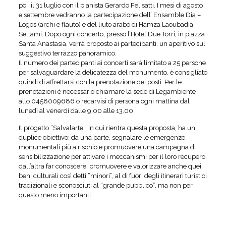
poi il 31 luglio con il pianista Gerardo Felisatti. I mesi di agosto
e settembre vedranno la partecipazione dell’ Ensamble Dia –
Logos (archi e flauto) e del liuto arabo di Hamza Laoubadia
Sellami. Dopo ogni concerto, presso l’Hotel Due Torri, in piazza
Santa Anastasia, verrà proposto ai partecipanti, un aperitivo sul
suggestivo terrazzo panoramico.
Il numero dei partecipanti ai concerti sarà limitato a 25 persone
per salvaguardare la delicatezza del monumento, è consigliato
quindi di affrettarsi con la prenotazione dei posti. Per le
prenotazioni è necessario chiamare la sede di Legambiente
allo 0458009686 o recarvisi di persona ogni mattina dal
lunedì al venerdì dalle 9.00 alle 13.00.
Il progetto “Salvalarte”, in cui rientra questa proposta, ha un
duplice obiettivo: da una parte, segnalare le emergenze
monumentali più a rischio e promuovere una campagna di
sensibilizzazione per attivare i meccanismi per il loro recupero,
dall’altra far conoscere, promuovere e valorizzare anche quei
beni culturali così detti “minori”, al di fuori degli itinerari turistici
tradizionali e sconosciuti al “grande pubblico”, ma non per
questo meno importanti.