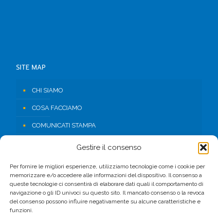
SITE MAP
CHI SIAMO
COSA FACCIAMO
COMUNICATI STAMPA
RISORSE
Gestire il consenso
CONTATTI
Per fornire le migliori esperienze, utilizziamo tecnologie come i cookie per
memorizzare e/o accedere alle informazioni del dispositivo. Il consenso a
AREA RISERVATA
queste tecnologie ci consentirà di elaborare dati quali il comportamento di
navigazione o gli ID univoci su questo sito. Il mancato consenso o la revoca
del consenso possono influire negativamente su alcune caratteristiche e
FACEBOOK
funzioni.