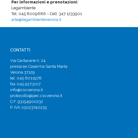
Per informazioni e prenotazioni:
Legambiente
Tel. 045 8009686 – Cell. 347 1233901
arte@legambienteverona.it
CONTATTI
Via Cantarane n. 24
presso ex Caserma Santa Marta
Verona 37129
tel. 045 8011978
fax 045 9273107
info@csv.verona.it
protocollo@pec.csv.verona.it
C.F. 93154900232
P. IVA 05023740235