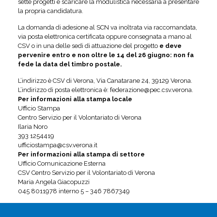
sette progetti e scaricare la modulistica necessaria a presentare
la propria candidatura.
La domanda di adesione al SCN va inoltrata via raccomandata,
via posta elettronica certificata oppure consegnata a mano al
CSV o in una delle sedi di attuazione del progetto
e deve
pervenire entro e non oltre le 14 del 26 giugno: non fa
fede la data del timbro postale.
L’indirizzo è CSV di Verona, Via Canatarane 24, 39129 Verona.
L’indirizzo di posta elettronica è: federazione@pec.csv.verona.
Per informazioni alla stampa locale
Ufficio Stampa
Centro Servizio per il Volontariato di Verona
Ilaria Noro
393 1254419
ufficiostampa@csv.verona.it
Per informazioni alla stampa di settore
Ufficio Comunicazione Esterna
CSV Centro Servizio per il Volontariato di Verona
Maria Angela Giacopuzzi
045 8011978 interno 5 – 346 7867349