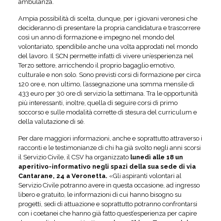
ambulanza.
Ampia possibilità di scelta, dunque, per i giovani veronesi che
decideranno di presentare la propria candidatura e trascorrere
così un anno di formazione e impegno nel mondo del
volontariato, spendibile anche una volta approdati nel mondo
del lavoro. Il SCN permette infatti di vivere un’esperienza nel
Terzo settore, arricchendo il proprio bagaglio emotivo,
culturale e non solo. Sono previsti corsi di formazione per circa
120 ore e, non ultimo, l’assegnazione una somma mensile di
433 euro per 30 ore di servizio la settimana. Tra le opportunità
più interessanti, inoltre, quella di seguire corsi di primo
soccorso e sulle modalità corrette di stesura del curriculum e
della valutazione di sé.
Per dare maggiori informazioni, anche e soprattutto attraverso i
racconti e le testimonianze di chi ha già svolto negli anni scorsi
il Servizio Civile, il CSV ha organizzato
lunedì alle 18 un
aperitivo-informativo negli spazi della sua sede di via
Cantarane, 24 a Veronetta.
«Gli aspiranti volontari al
Servizio Civile potranno avere in questa occasione, ad ingresso
libero e gratuito, le informazioni di cui hanno bisogno su
progetti, sedi di attuazione e soprattutto potranno confrontarsi
con i coetanei che hanno già fatto quest’esperienza per capire