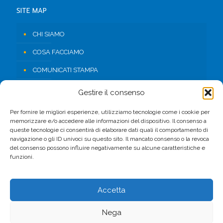
SITE MAP
CHI SIAMO
COSA FACCIAMO
COMUNICATI STAMPA
RISORSE
Gestire il consenso
CONTATTI
Per fornire le migliori esperienze, utilizziamo tecnologie come i cookie per
memorizzare e/o accedere alle informazioni del dispositivo. Il consenso a
AREA RISERVATA
queste tecnologie ci consentirà di elaborare dati quali il comportamento di
navigazione o gli ID univoci su questo sito. Il mancato consenso o la revoca
del consenso possono influire negativamente su alcune caratteristiche e
FACEBOOK
funzioni.
Accetta
Nega