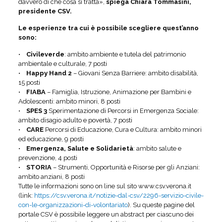
davvero di che cosa si tratta»,
spiega Chiara Tommasini,
presidente CSV.
Le esperienze tra cui è possibile scegliere quest’anno
sono:
•
Civileverde
: ambito ambiente e tutela del patrimonio
ambientale e culturale, 7 posti
•
Happy Hand 2
– Giovani Senza Barriere: ambito disabilità,
15 posti
•
FIABA
– Famiglia, Istruzione, Animazione per Bambini e
Adolescenti: ambito minori, 8 posti
•
SPES 3
Sperimentazione di Percorsi in Emergenza Sociale:
ambito disagio adulto e povertà, 7 posti
•
CARE
Percorsi di Educazione, Cura e Cultura: ambito minori
ed educazione, 9 posti
•
Emergenza, Salute e Solidarietà
: ambito salute e
prevenzione, 4 posti
•
STORIA
– Strumenti, Opportunità e Risorse per gli Anziani:
ambito anziani, 8 posti
Tutte le informazioni sono on line sul sito www.csv.verona.it
(link:
https://csv.verona.it/notizie-dal-csv/2296-servizio-civile-
con-le-organizzazioni-di-volontariato
). Su queste pagine del
portale CSV è possibile leggere un abstract per ciascuno dei