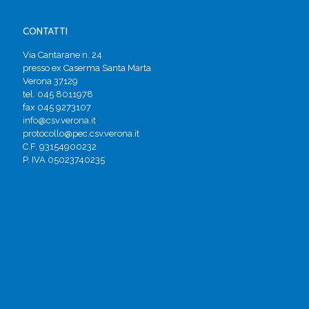
CONTATTI
Via Cantarane n. 24
presso ex Caserma Santa Marta
Verona 37129
tel. 045 8011978
fax 045 9273107
info@csv.verona.it
protocollo@pec.csv.verona.it
C.F. 93154900232
P. IVA 05023740235