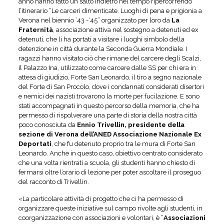
anno hanno fatto un salto indietro nel tempo ripercorrendo
l’itinerario “Le carceri dimenticate. Luoghi di pena e prigionia a
Verona nel biennio ’43 -‘45” organizzato per loro da
La
Fraternità
, associazione attiva nel sostegno a detenuti ed ex
detenuti, che li ha portati a visitare i luoghi simbolo della
detenzione in città durante la Seconda Guerra Mondiale. I
ragazzi hanno visitato ciò che rimane del carcere degli Scalzi,
il Palazzo Ina, utilizzato come carcere dalle SS per chi era in
attesa di giudizio, Forte San Leonardo, il tiro a segno nazionale
del Forte di San Procolo, dove i condannati considerati disertori
e nemici dei nazisti trovarono la morte per fucilazione. E sono
stati accompagnati in questo percorso della memoria, che ha
permesso di rispolverare una parte di storia della nostra città
poco conosciuta da
Ennio Trivellin, presidente della
sezione di Verona dell’ANED Associazione Nazionale Ex
Deportati
, che fu detenuto proprio tra le mura di Forte San
Leonardo. Anche in questo caso, obiettivo centrato considerato
che una volta rientrati a scuola, gli studenti hanno chiesto di
fermarsi oltre l’orario di lezione per poter ascoltare il proseguo
del racconto di Trivellin.
«La particolare attività di progetto che ci ha permesso di
organizzare queste iniziative sul campo rivolte agli studenti, in
coorganizzazione con associazioni e volontari, è “
Associazioni