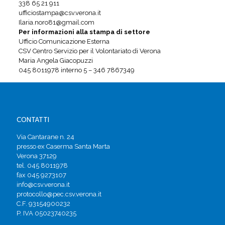
338 65 21 911
ufficiostampa@csv.verona.it
Ilaria.noro81@gmail.com
Per informazioni alla stampa di settore
Ufficio Comunicazione Esterna
CSV Centro Servizio per il Volontariato di Verona
Maria Angela Giacopuzzi
045 8011978 interno 5 – 346 7867349
CONTATTI
Via Cantarane n. 24
presso ex Caserma Santa Marta
Verona 37129
tel. 045 8011978
fax 045 9273107
info@csv.verona.it
protocollo@pec.csv.verona.it
C.F. 93154900232
P. IVA 05023740235