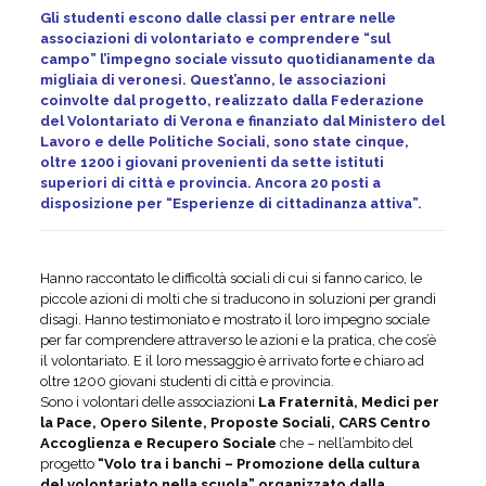
Gli studenti escono dalle classi per entrare nelle
associazioni di volontariato e comprendere “sul
campo” l’impegno sociale vissuto quotidianamente da
migliaia di veronesi. Quest’anno, le associazioni
coinvolte dal progetto, realizzato dalla Federazione
del Volontariato di Verona e finanziato dal Ministero del
Lavoro e delle Politiche Sociali, sono state cinque,
oltre 1200 i giovani provenienti da sette istituti
superiori di città e provincia. Ancora 20 posti a
disposizione per “Esperienze di cittadinanza attiva”.
Hanno raccontato le difficoltà sociali di cui si fanno carico, le
piccole azioni di molti che si traducono in soluzioni per grandi
disagi. Hanno testimoniato e mostrato il loro impegno sociale
per far comprendere attraverso le azioni e la pratica, che cos’è
il volontariato. E il loro messaggio è arrivato forte e chiaro ad
oltre 1200 giovani studenti di città e provincia.
Sono i volontari delle associazioni
La Fraternità, Medici per
la Pace, Opero Silente, Proposte Sociali, CARS Centro
Accoglienza e Recupero Sociale
che – nell’ambito del
progetto
“Volo tra i banchi – Promozione della cultura
del volontariato nella scuola” organizzato dalla