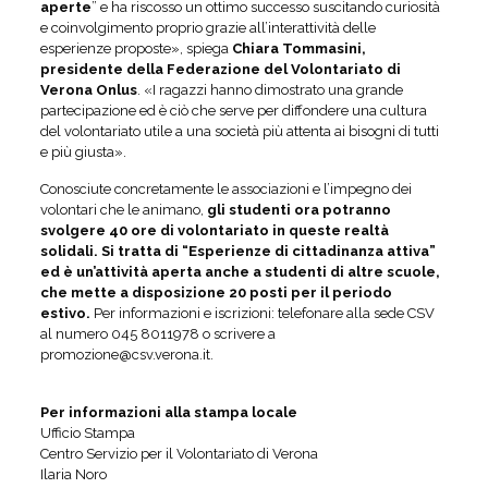
aperte
” e ha riscosso un ottimo successo suscitando curiosità
e coinvolgimento proprio grazie all’interattività delle
esperienze proposte», spiega
Chiara Tommasini,
presidente della Federazione del Volontariato di
Verona Onlus
. «I ragazzi hanno dimostrato una grande
partecipazione ed è ciò che serve per diffondere una cultura
del volontariato utile a una società più attenta ai bisogni di tutti
e più giusta».
Conosciute concretamente le associazioni e l’impegno dei
volontari che le animano,
gli studenti ora potranno
svolgere 40 ore di volontariato in queste realtà
solidali. Si tratta di “Esperienze di cittadinanza attiva”
ed è un’attività aperta anche a studenti di altre scuole,
che mette a disposizione 20 posti per il periodo
estivo.
Per informazioni e iscrizioni: telefonare alla sede CSV
al numero 045 8011978 o scrivere a
promozione@csv.verona.it.
Per informazioni alla stampa locale
Ufficio Stampa
Centro Servizio per il Volontariato di Verona
Ilaria Noro