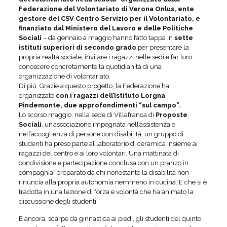
Federazione del Volontariato di Verona Onlus, ente
gestore del CSV Centro Servizio per il Volontariato, e
finanziato dal Ministero del Lavoro e delle Politiche
Sociali
– da gennaio a maggio hanno fatto tappa in
sette
istituti superiori di secondo grado
per presentare la
propria realtà sociale, invitare i ragazzi nelle sedi e far loro
conoscere concretamente la quotidianità di una
organizzazione di volontariato.
Di più. Grazie a questo progetto, la Federazione ha
organizzato
con i ragazzi dell’Istituto Lorgna
Pindemonte, due approfondimenti “sul campo”.
Lo scorso maggio, nella sede di Villafranca di
Proposte
Sociali
, un’associazione impegnata nell’assistenza e
nell’accoglienza di persone con disabilità, un gruppo di
studenti ha preso parte al laboratorio di ceramica insieme ai
ragazzi del centro e ai loro volontari. Una mattinata di
condivisione e partecipazione conclusa con un pranzo in
compagnia, preparato da chi nonostante la disabilità non
rinuncia alla propria autonomia nemmeno in cucina. E che si è
tradotta in una lezione di forza e volontà che ha animato la
discussione degli studenti.
E ancora, scarpe da ginnastica ai piedi, gli studenti del quinto