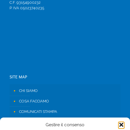
C.F. 93154900232
P. IVA 05023740235
SITE MAP
CHI SIAMO
COSA FACCIAMO
COMUNICATI STAMPA
RISORSE
Gestire il consenso