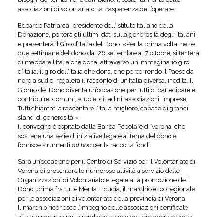
associazioni di volontariato, la trasparenza dell’operare.
Edoardo Patriarca, presidente dell’Istituto Italiano della
Donazione, porterà gli ultimi dati sulla generosità degli italiani
e presenterà il Giro d’Italia del Dono. «Per la prima volta, nelle
due settimane del dono dal 26 settembre al 7 ottobre, si tenterà
di mappare l’Italia che dona, attraverso un immaginario giro
d’Italia, il giro dell’Italia che dona, che percorrendo il Paese da
nord a sud ci regalerà il racconto di un’Italia diversa, inedita. Il
Giorno del Dono diventa un’occasione per tutti di partecipare e
contribuire: comuni, scuole, cittadini, associazioni, imprese.
Tutti chiamati a raccontare l’Italia migliore, capace di grandi
slanci di generosità.»
Il convegno è ospitato dalla Banca Popolare di Verona, che
sostiene una serie di iniziative legate al tema del dono e
fornisce strumenti
ad hoc
per la raccolta fondi.
Sarà un’occasione per il Centro di Servizio per il Volontariato di
Verona di presentare le numerose attività a servizio delle
Organizzazioni di Volontariato e legate alla promozione del
Dono, prima fra tutte Merita Fiducia, il marchio etico regionale
per le associazioni di volontariato della provincia di Verona.
Il marchio riconosce l’impegno delle associazioni certificate
alla trasparenza nella rendicontazione del loro operato verso