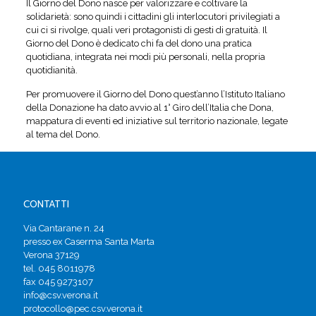
Il Giorno del Dono nasce per valorizzare e coltivare la
solidarietà: sono quindi i cittadini gli interlocutori privilegiati a
cui ci si rivolge, quali veri protagonisti di gesti di gratuità. Il
Giorno del Dono è dedicato chi fa del dono una pratica
quotidiana, integrata nei modi più personali, nella propria
quotidianità.
Per promuovere il Giorno del Dono quest’anno l’Istituto Italiano
della Donazione ha dato avvio al 1° Giro dell’Italia che Dona,
mappatura di eventi ed iniziative sul territorio nazionale, legate
al tema del Dono.
CONTATTI
Via Cantarane n. 24
presso ex Caserma Santa Marta
Verona 37129
tel. 045 8011978
fax 045 9273107
info@csv.verona.it
protocollo@pec.csv.verona.it