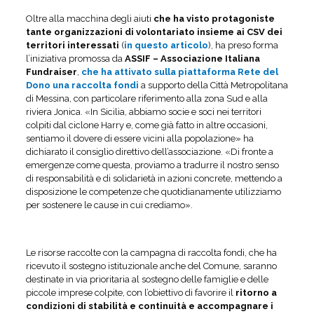
Oltre alla macchina degli aiuti
che ha visto protagoniste
tante organizzazioni di volontariato insieme ai CSV dei
territori interessati
(
in questo articolo
), ha preso forma
l’iniziativa promossa da
ASSIF – Associazione Italiana
Fundraiser
,
che ha attivato sulla piattaforma Rete del
Dono una raccolta fondi
a supporto della Città Metropolitana
di Messina, con particolare riferimento alla zona Sud e alla
riviera Jonica. «In Sicilia, abbiamo socie e soci nei territori
colpiti dal ciclone Harry e, come già fatto in altre occasioni,
sentiamo il dovere di essere vicini alla popolazione» ha
dichiarato il consiglio direttivo dell’associazione. «Di fronte a
emergenze come questa, proviamo a tradurre il nostro senso
di responsabilità e di solidarietà in azioni concrete, mettendo a
disposizione le competenze che quotidianamente utilizziamo
per sostenere le cause in cui crediamo».
Le risorse raccolte con la campagna di raccolta fondi, che ha
ricevuto il sostegno istituzionale anche del Comune, saranno
destinate in via prioritaria al sostegno delle famiglie e delle
piccole imprese colpite, con l’obiettivo di favorire il
ritorno a
condizioni di stabilità e continuità e accompagnare i