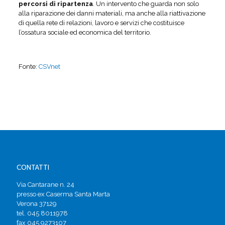
percorsi di ripartenza
. Un intervento che guarda non solo
alla riparazione dei danni materiali, ma anche alla riattivazione
di quella rete di relazioni, lavoro e servizi che costituisce
l’ossatura sociale ed economica del territorio.
Fonte:
CSVnet
CONTATTI
Via Cantarane n. 24
presso ex Caserma Santa Marta
Verona 37129
tel. 045 8011978
fax 045 9273107