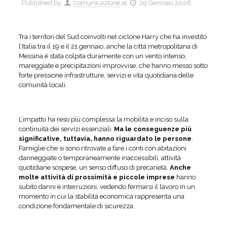
Published by
comunicazione
at
29 Gennaio 2026
Tra i territori del Sud coinvolti nel ciclone Harry che ha investito
l’Italia tra il 19 e il 21 gennaio, anche la città metropolitana di
Messina è stata colpita duramente con un vento intenso,
mareggiate e precipitazioni improvvise, che hanno messo sotto
forte pressione infrastrutture, servizi e vita quotidiana delle
comunità locali.
L’impatto ha reso più complessa la mobilità e inciso sulla
continuità dei servizi essenziali.
Ma le conseguenze più
significative, tuttavia, hanno riguardato le persone
.
Famiglie che si sono ritrovate a fare i conti con abitazioni
danneggiate o temporaneamente inaccessibili, attività
quotidiane sospese, un senso diffuso di precarietà.
Anche
molte attività di prossimità e piccole imprese
hanno
subito danni e interruzioni, vedendo fermarsi il lavoro in un
momento in cui la stabilità economica rappresenta una
condizione fondamentale di sicurezza.