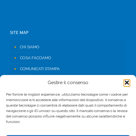
SITE MAP
CHI SIAMO
COSA FACCIAMO
COMUNICATI STAMPA
RISORSE
Gestire il consenso
CONTATTI
Per fornire le migliori esperienze, utilizziamo tecnologie come i cookie per
memorizzare e/o accedere alle informazioni del dispositivo. Il consenso a
AREA RISERVATA
queste tecnologie ci consentirà di elaborare dati quali il comportamento di
navigazione o gli ID univoci su questo sito. Il mancato consenso o la revoca
del consenso possono influire negativamente su alcune caratteristiche e
FACEBOOK
funzioni.