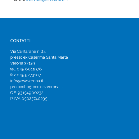
CONTATTI
Via Cantarane n. 24
presso ex Caserma Santa Marta
Verona 37129
tel. 045 8011978
fax 045 9273107
info@csv.verona.it
protocollo@pec.csv.verona.it
C.F. 93154900232
P. IVA 05023740235