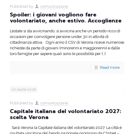
Published by
comunicazione
Spoiler: i giovani vogliono fare
volontariato, anche estivo. Accoglienze
L’estate si sta avvicinando, si avvicina anche un periodo ricco di
occasioni per coinvolgere persone under 30 in attività di
cittadinanza attiva. Ogni anno il CSV di Verona riceve numerose
richieste da parte di giovani (minorenni e maggiorenni) e dalle
loro famiglie per sapere quali sono le possibilità per
[…]
Read more
20 Aprile 2026
Published by
comunicazione
Capitale italiana del volontariato 2027:
scelta Verona
Sarà Verona la Capitale italiana del volontariato 2027. La città è
risultata vincitrice del bando nazionale promosso da CSVnet –