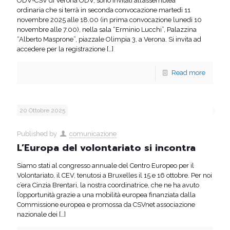
ODV-CSV di Verona ODV, sono invitati all’assemblea
ordinaria che si terrà in seconda convocazione martedì 11
novembre 2025 alle 18.00 (in prima convocazione lunedì 10
novembre alle 7.00), nella sala “Erminio Lucchi”, Palazzina
“Alberto Masprone”, piazzale Olimpia 3, a Verona. Si invita ad
accedere per la registrazione
[…]
Read more
20 Ottobre 2025
Published by
comunicazione
L’Europa del volontariato si incontra
Siamo stati al congresso annuale del Centro Europeo per il
Volontariato, il CEV, tenutosi a Bruxelles il 15 e 16 ottobre. Per noi
c’era Cinzia Brentari, la nostra coordinatrice, che ne ha avuto
l’opportunità grazie a una mobilità europea finanziata dalla
Commissione europea e promossa da CSVnet associazione
nazionale dei
[…]