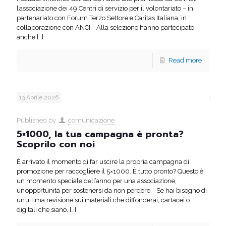
l’associazione dei 49 Centri di servizio per il volontariato – in
partenariato con Forum Terzo Settore e Caritas Italiana, in
collaborazione con ANCI. Alla selezione hanno partecipato
anche
[…]
Read more
13 Aprile 2026
Published by
comunicazione
5×1000, la tua campagna è pronta?
Scoprilo con noi
È arrivato il momento di far uscire la propria campagna di
promozione per raccogliere il 5×1000. È tutto pronto? Questo è
un momento speciale dell’anno per una associazione,
un’opportunità per sostenersi da non perdere. Se hai bisogno di
un’ultima revisione sui materiali che diffonderai, cartacei o
digitali che siano,
[…]