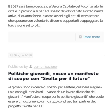
Il 2027 sarà l’anno dedicato a Verona Capitale del Volontariato. In
città e in provincia si parlerà spesso di volontariato e cittadinanza
attiva, di quanto fanno le associazioni e gli enti di Terzo settore
che operano con volontari e di come supportarli e appoggiare la
loro visione e il loro
[…]
Read more
22 Giugno 2026
Published by
comunicazione
Politiche giovanili, nasce un manifesto
di scopo con “Svolta per il futuro”
«I giovani sono in cerca di spazio, per esistere, crescere e agire»
Lo dicono gli intervistati Nasce da un lavoro di ascolto dei
giovani il “Manifesto di scopo per le politiche giovanili”, che vuole
essere un documento di indirizzo condiviso tra i partner del
progetto “Svolta per il
[…]