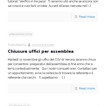
tutorial “Verif!co in tre passi”. Ti saranno utili anche se ancora non
sai cosa è e vuoi farti un’idea. Accedi all’area riservata nel
[…]
Read more
4 Novembre 2025
Published by
comunicazione
Chiusura uffici per assemblea
Martedì 11 novembre gli uffici del CSV di Verona saranno chiusi
per consentire i preparativi dell’assemblea di fine anno che si
terrà contestualmente. Qui i nostri consueti orari. Contattaci per
un appuntamento, avrai la certezza di trovare la referente o il
referente che cerchi. Ti aspettiamo.
[…]
Read more
27 Ottobre 2025