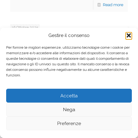
Read more
16 Ottobre 2025
Gestire il consenso
Published by
comunicazione
Per fornire le migliori esperienze, utilizziamo tecnologie come i cookie per
“Semi di bene”, esiti 2025 e nuova fase
memorizzare e/o accedere alle informazioni del dispositivo. Il consenso a
crowdfunding
queste tecnologie ci consentirà di elaborare dati quali il comportamento di
navigazione o gli ID univoci su questo sito. Il mancato consenso o la revoca
Siamo felici di annunciare i vincitori dell’edizione 2025 di “Semi
del consenso possono influire negativamente su alcune caratteristiche e
di bene”, l’iniziativa promossa da CSV Verona e CSV Padova e
funzioni.
Rovigo, con il sostegno di UniCredit. Fascia 1 – Il Giracose ODV –
2.500 Euro Fascia 2 – ACISJF (Protezione della Giovane –
Associazione Di Verona – ODV)
[…]
Accetta
Read more
Nega
Preferenze
13 Ottobre 2025