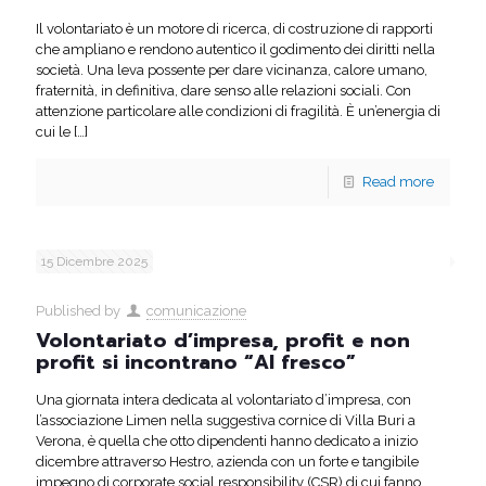
Il volontariato è un motore di ricerca, di costruzione di rapporti
che ampliano e rendono autentico il godimento dei diritti nella
società. Una leva possente per dare vicinanza, calore umano,
fraternità, in definitiva, dare senso alle relazioni sociali. Con
attenzione particolare alle condizioni di fragilità. È un’energia di
cui le
[…]
Read more
15 Dicembre 2025
Published by
comunicazione
Volontariato d’impresa, profit e non
profit si incontrano “Al fresco”
Una giornata intera dedicata al volontariato d’impresa, con
l’associazione Limen nella suggestiva cornice di Villa Buri a
Verona, è quella che otto dipendenti hanno dedicato a inizio
dicembre attraverso Hestro, azienda con un forte e tangibile
impegno di corporate social responsibility (CSR) di cui fanno