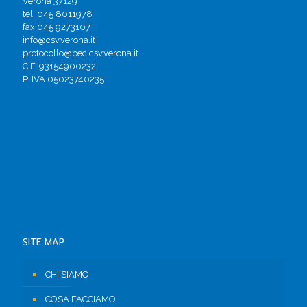
Verona 37129
tel. 045 8011978
fax 045 9273107
info@csv.verona.it
protocollo@pec.csv.verona.it
C.F. 93154900232
P. IVA 05023740235
SITE MAP
CHI SIAMO
COSA FACCIAMO