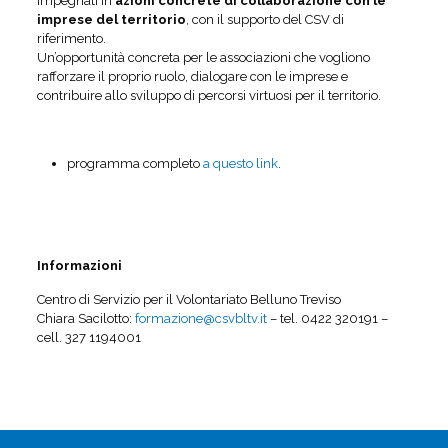
impegnati in
azioni concrete di collaborazione con le
imprese del territorio
, con il supporto del CSV di
riferimento.
Un’opportunità concreta per le associazioni che vogliono
rafforzare il proprio ruolo, dialogare con le imprese e
contribuire allo sviluppo di percorsi virtuosi per il territorio.
programma completo
a questo link
.
Informazioni
Centro di Servizio per il Volontariato Belluno Treviso
Chiara Sacilotto:
formazione@csvbltv.it
– tel. 0422 320191 –
cell. 327 1194001