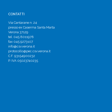
CONTATTI
Via Cantarane n. 24
presso ex Caserma Santa Marta
Verona 37129
tel. 045 8011978
fax 045 9273107
info@csv.verona.it
protocollo@pec.csv.verona.it
C.F. 93154900232
P. IVA 05023740235