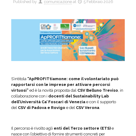
Published by
comunicazione
at
5 Febbraio 2026
S’intitola
“ApPROFITtiamone: come il volontariato può
rapportarsi con le imprese per attivare percorsi
virtuosi”
ed è la novità proposta dal
CSV Belluno Treviso
, in
collaborazione con i
docenti del Sustainability Lab
dell’Università Ca’ Foscari di Venezia
e con il supporto
del
CSV di Padova e Rovigo
e del
CSV Verona
.
Il percorso è rivolto agli
enti del Terzo settore (ETS)
e
nasce con l’obiettivo di fornire strumenti concreti per