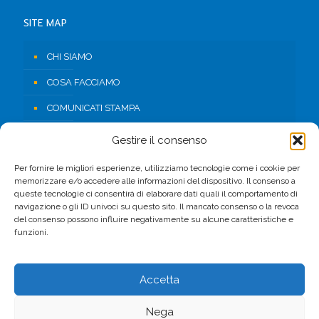
SITE MAP
CHI SIAMO
COSA FACCIAMO
COMUNICATI STAMPA
RISORSE
Gestire il consenso
CONTATTI
Per fornire le migliori esperienze, utilizziamo tecnologie come i cookie per
memorizzare e/o accedere alle informazioni del dispositivo. Il consenso a
AREA RISERVATA
queste tecnologie ci consentirà di elaborare dati quali il comportamento di
navigazione o gli ID univoci su questo sito. Il mancato consenso o la revoca
del consenso possono influire negativamente su alcune caratteristiche e
FACEBOOK
funzioni.
Accetta
Nega