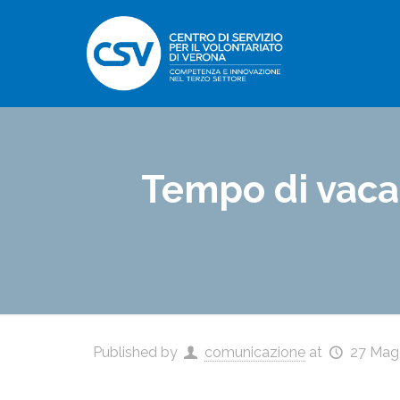
Tempo di vacan
Published by
comunicazione
at
27 Mag