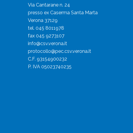
Via Cantarane n. 24
presso ex Caserma Santa Marta
Verona 37129
tel. 045 8011978
fax 045 9273107
info@csv.verona.it
protocollo@pec.csv.verona.it
C.F. 93154900232
P. IVA 05023740235