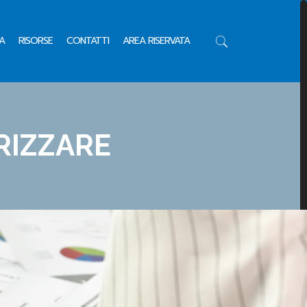
A
RISORSE
CONTATTI
AREA RISERVATA
RIZZARE