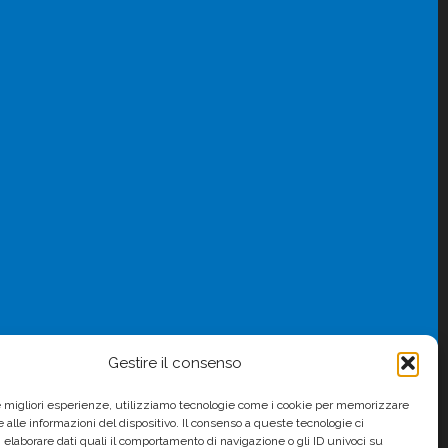
Gestire il consenso
le migliori esperienze, utilizziamo tecnologie come i cookie per memorizzare
 alle informazioni del dispositivo. Il consenso a queste tecnologie ci
i elaborare dati quali il comportamento di navigazione o gli ID univoci su