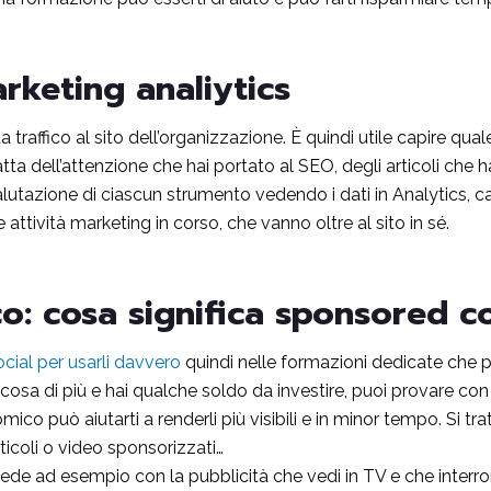
rketing analiytics
a traffico al sito dell’organizzazione. È quindi utile capire qua
atta dell’attenzione che hai portato al SEO, degli articoli che 
alutazione di ciascun strumento vedendo i dati in Analytics, c
e attività marketing in corso, che vanno oltre al sito in sé.
ico: cosa significa sponsored c
cial per usarli davvero
quindi nelle formazioni dedicate che 
ualcosa di più e hai qualche soldo da investire, puoi provare co
co può aiutarti a renderli più visibili e in minor tempo. Si tratt
icoli o video sponsorizzati…
ccede ad esempio con la pubblicità che vedi in TV e che inte