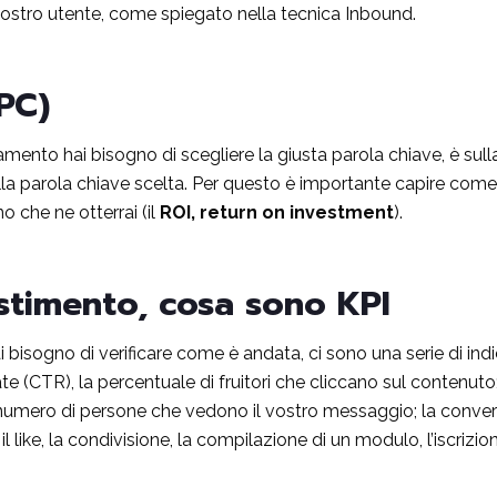
nostro utente, come spiegato nella tecnica Inbound.
PPC)
nto hai bisogno di scegliere la giusta parola chiave, è sulla
la parola chiave scelta. Per questo è importante capire come sc
o che ne otterrai (il
ROI, return on investment
).
stimento, cosa sono KPI
isogno di verificare come è andata, ci sono una serie di indic
o rate (CTR), la percentuale di fruitori che cliccano sul contenut
l numero di persone che vedono il vostro messaggio; la convertio
il like, la condivisione, la compilazione di un modulo, l’iscrizion