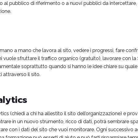
o al pubblico di riferimento o a nuovi pubblici da intercettare
ione.
ano a mano che lavora al sito, vedere i progressi, fare confront
i vuole sfruttare il traffico organico (gratuito), lavorare con la
amentale soprattutto quando si hanno le idee chiare su quale è 
 attraverso il sito.
lytics
cs (chiedi a chi ha allestito il sito dell’organizzazione) e prov
, entrare in un nuovo strumento, ricco di dati, potrà sembrare s
izzare con i dati del sito che vuoi monitorare. Ogni successivo a
 una formazione può esserti di aiuto e può farti risparmiare tem