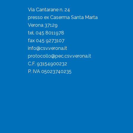
Via Cantarane n. 24
presso ex Caserma Santa Marta
Verona 37129
tel. 045 8011978
fax 045 9273107
info@csv.verona.it
protocollo@pec.csv.verona.it
C.F. 93154900232
P. IVA 05023740235