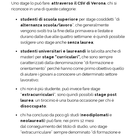
Uno stage lo può fare,
attraverso il CSV di Verona
, chi si
riconosce in una di queste categorie:
studenti di scuola superiore
per stage cosiddetti “di
alternanza scuola/lavoro
“, che generalmente
vengono svolti tra la fine della primavera e l’estate e
durano dalle due alle quattro settimane: è quindi possibile
svolgere uno stage anche
senza laurea
;
studenti universitari e laureandi
(e talvolta anche di
master) per
stage “curriculari”,
che sono sempre
caratterizzati dalla denominazione “di formazione e
orientamento” perché hanno come primo obiettivo quello
di aiutare i giovani a conoscere un determinato settore
lavorativo;
chi non è più studente, può invece fare stage
“
extracurriculari
“, sono quindi possibili
stage
post
laurea
: un tirocinio è una buona occasione per chi è
disoccupato
;
chi ha concluso da poco gli studi (
neodiplomati
e
neolaureati
) può fare, nei primi 12 mesi
dal conseguimento del titolo di studio, uno stage
“extracurriculare” sempre denominato “di formazione e