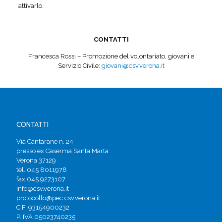
attivarlo.
CONTATTI
Francesca Rossi – Promozione del volontariato, giovani e
Servizio Civile:
giovani@csv.verona.it
CONTATTI
Via Cantarane n. 24
presso ex Caserma Santa Marta
Verona 37129
tel. 045 8011978
fax 045 9273107
info@csv.verona.it
protocollo@pec.csv.verona.it
C.F. 93154900232
P. IVA 05023740235