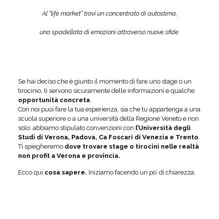
Al “life market” trovi un concentrato di autostima,
una spadellata di emozioni attraverso nuove sfide.
Se hai deciso che è giunto il momento di fare uno stage o un
tirocinio, ti servono sicuramente delle informazioni e qualche
opportunità concreta
.
Con noi puoi fare la tua esperienza, sia che tu appartenga a una
scuola superiore o a una università della Regione Veneto e non
solo: abbiamo stipulato convenzioni con
l’Università degli
Studi di Verona, Padova, Ca Foscari di Venezia e Trento
.
Ti spiegheremo
dove trovare stage o tirocini nelle
realtà
non profit a Verona e provincia.
Ecco qui
cosa sapere.
Iniziamo facendo un po’ di chiarezza.