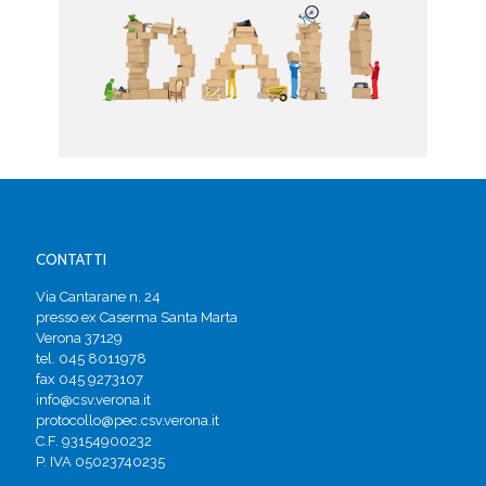
CONTATTI
Via Cantarane n. 24
presso ex Caserma Santa Marta
Verona 37129
tel. 045 8011978
fax 045 9273107
info@csv.verona.it
protocollo@pec.csv.verona.it
C.F. 93154900232
P. IVA 05023740235