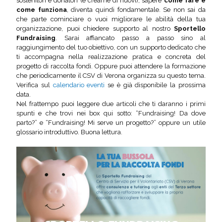
sostenitori e donatori (e crearne di nuovi), sapere
come fare e
come funziona
, diventa quindi fondamentale. Se non sai da
che parte cominciare o vuoi migliorare le abilità della tua
organizzazione, puoi chiedere supporto al nostro
Sportello
Fundraising
. Sarai affiancato passo a passo sino al
raggiungimento del tuo obiettivo, con un supporto dedicato che
ti accompagna nella realizzazione pratica e concreta del
progetto di raccolta fondi. Oppure puoi attendere la formazione
che periodicamente il CSV di Verona organizza su questo tema.
Verifica sul
calendario eventi
se è già disponibile la prossima
data.
Nel frattempo puoi leggere due articoli che ti daranno i primi
spunti e che trovi nei box qui sotto: “Fundraising! Da dove
parto?” e “Fundraising! Mi serve un progetto?” oppure un utile
glossario introduttivo. Buona lettura.