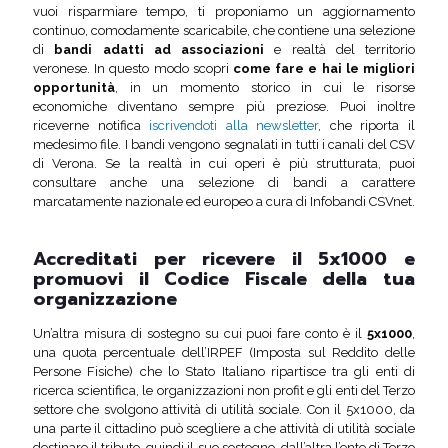
vuoi risparmiare tempo, ti proponiamo un aggiornamento
continuo, comodamente scaricabile, che contiene una selezione
di
bandi adatti ad associazioni
e realtà del territorio
veronese. In questo modo scopri
come fare e hai le migliori
opportunità
, in un momento storico in cui le risorse
economiche diventano sempre più preziose. Puoi inoltre
riceverne notifica
iscrivendoti alla newsletter
, che riporta il
medesimo file. I bandi vengono segnalati in tutti i canali del CSV
di Verona. Se la realtà in cui operi è più strutturata, puoi
consultare anche una selezione di bandi a carattere
marcatamente nazionale ed europeo a cura di Infobandi CSVnet.
Accreditati per ricevere il 5x1000 e
promuovi il Codice Fiscale della tua
organizzazione
Un’altra misura di sostegno su cui puoi fare conto è il
5x1000
,
una quota percentuale dell’IRPEF (Imposta sul Reddito delle
Persone Fisiche) che lo Stato Italiano ripartisce tra gli enti di
ricerca scientifica, le organizzazioni non profit e gli enti del Terzo
settore che svolgono attività di utilità sociale. Con il 5x1000, da
una parte il cittadino può scegliere a che attività di utilità sociale
destinare il tributo, quindi il suo sostegno, dall’altra l’ente di Terzo