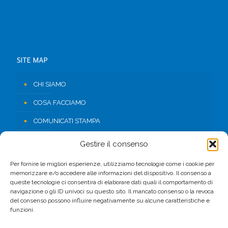
SITE MAP
CHI SIAMO
COSA FACCIAMO
COMUNICATI STAMPA
RISORSE
Gestire il consenso
CONTATTI
Per fornire le migliori esperienze, utilizziamo tecnologie come i cookie per
memorizzare e/o accedere alle informazioni del dispositivo. Il consenso a
AREA RISERVATA
queste tecnologie ci consentirà di elaborare dati quali il comportamento di
navigazione o gli ID univoci su questo sito. Il mancato consenso o la revoca
del consenso possono influire negativamente su alcune caratteristiche e
FACEBOOK
funzioni.