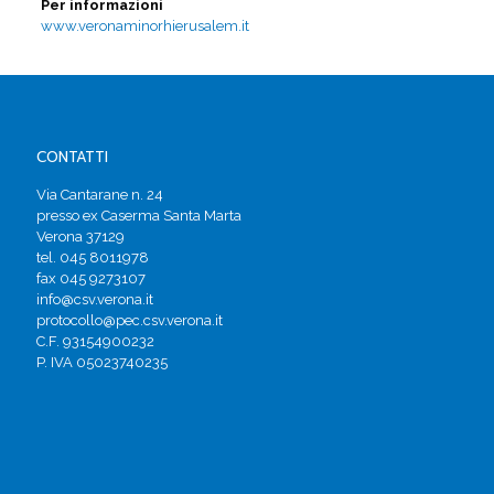
Per informazioni
www.veronaminorhierusalem.it
CONTATTI
Via Cantarane n. 24
presso ex Caserma Santa Marta
Verona 37129
tel. 045 8011978
fax 045 9273107
info@csv.verona.it
protocollo@pec.csv.verona.it
C.F. 93154900232
P. IVA 05023740235