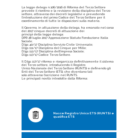
La legge delega n.106/2016 di Riforma del Terzo Settore
prevede il riordino e la revisione della disciplina del Terzo
settore, attraverso dei decreti legislativi e prevedendo
l’introduzione del primo Codice del Terzo Settore per il
coordinamento di tutte le disposizioni sulla materia.
Il Governo, in attuazione della delega, ha emanato nel corso
del 2017 cinque decreti di attuazione dei
princìpi della legge delega:
DPR 28 luglio 2017 Approvazione Statuto Fondazione Italia
Sociale;
D.lgs 40/17 Disciplina Servizio Civile Universale;
D.lgs 111/17 Disciplina del Cinque per Mille;
D.lgs 112/17 Disciplina dell’Impresa Sociale;
D.lgs 117/17 Codice Terzo Settore.
Il D.lgs 117/17 riforma e riorganizza definitivamente il sistema
del Terzo settore, introducendo il Registro
Unico Nazionale del Terzo Settore (RUNTS) e definendo gli
Enti del Terzo Settore (ETS), che diventano tali
solo attraverso l’iscrizione nel RUNTS.
Le principali novità introdotte dalla Riforma:
Nasce Registro Unico ETS (RUNTS) e
qualifica ETS