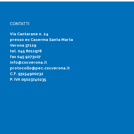
CONTATTI
Via Cantarane n. 24
presso ex Caserma Santa Marta
Verona 37129
tel. 045 8011978
fax 045 9273107
info@csv.verona.it
protocollo@pec.csv.verona.it
C.F. 93154900232
P. IVA 05023740235