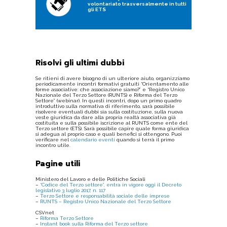
volontariato trasversalmente in tutti
gli ETS
Risolvi gli ultimi dubbi
Se ritieni di avere bisogno di un ulteriore aiuto, organizziamo
periodicamente incontri formativi gratuiti “Orientamento alle
forme associative: che associazione siamo?” e “Registro Unico
Nazionale del Terzo Settore (RUNTS) e Riforma del Terzo
Settore” (webinar). In questi incontri, dopo un primo quadro
introduttivo sulla normativa di riferimento, sarà possibile
risolvere eventuali dubbi sia sulla costituzione, sulla nuova
veste giuridica da dare alla propria realtà associativa già
costituita e sulla possibile iscrizione al RUNTS come ente del
Terzo settore (ETS). Sarà possibile capire quale forma giuridica
si adegua al proprio caso e quali benefici si ottengono. Puoi
verificare nel
calendario eventi
quando si terrà il primo
incontro utile.
Pagine utili
Ministero del Lavoro e delle Politiche Sociali
–
“Codice del Terzo settore”, entra in vigore oggi il Decreto
legislativo 3 luglio 2017, n. 117
–
Terzo Settore e responsabilità sociale delle imprese
–
RUNTS – Registro Unico Nazionale del Terzo Settore
CSVnet
–
Riforma Terzo Settore
–
Instant book sulla Riforma del Terzo settore