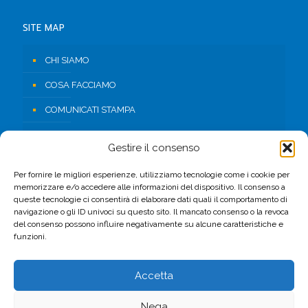
SITE MAP
CHI SIAMO
COSA FACCIAMO
COMUNICATI STAMPA
RISORSE
Gestire il consenso
CONTATTI
Per fornire le migliori esperienze, utilizziamo tecnologie come i cookie per
AREA RISERVATA
memorizzare e/o accedere alle informazioni del dispositivo. Il consenso a
queste tecnologie ci consentirà di elaborare dati quali il comportamento di
navigazione o gli ID univoci su questo sito. Il mancato consenso o la revoca
del consenso possono influire negativamente su alcune caratteristiche e
FACEBOOK
funzioni.
Accetta
Nega