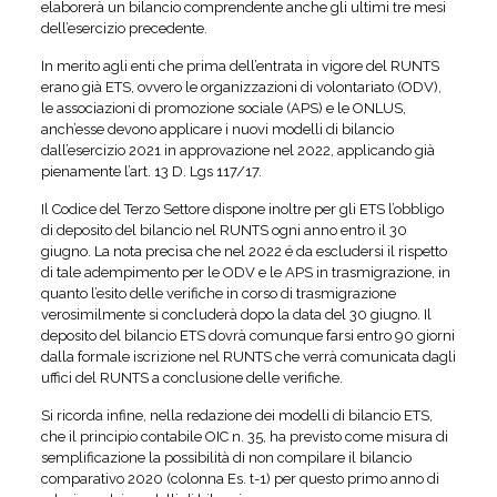
elaborerà un bilancio comprendente anche gli ultimi tre mesi
dell’esercizio precedente.
In merito agli enti che prima dell’entrata in vigore del RUNTS
erano già ETS, ovvero le organizzazioni di volontariato (ODV),
le associazioni di promozione sociale (APS) e le ONLUS,
anch’esse devono applicare i nuovi modelli di bilancio
dall’esercizio 2021 in approvazione nel 2022, applicando già
pienamente l’art. 13 D. Lgs 117/17.
Il Codice del Terzo Settore dispone inoltre per gli ETS l’obbligo
di deposito del bilancio nel RUNTS ogni anno entro il 30
giugno. La nota precisa che nel 2022 é da escludersi il rispetto
di tale adempimento per le ODV e le APS in trasmigrazione, in
quanto l’esito delle verifiche in corso di trasmigrazione
verosimilmente si concluderà dopo la data del 30 giugno. Il
deposito del bilancio ETS dovrà comunque farsi entro 90 giorni
dalla formale iscrizione nel RUNTS che verrà comunicata dagli
uffici del RUNTS a conclusione delle verifiche.
Si ricorda infine, nella redazione dei modelli di bilancio ETS,
che il principio contabile OIC n. 35, ha previsto come misura di
semplificazione la possibilità di non compilare il bilancio
comparativo 2020 (colonna Es. t-1) per questo primo anno di