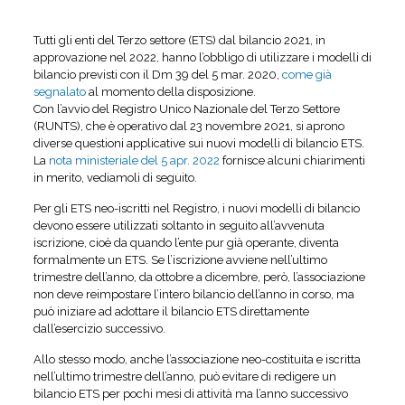
Tutti gli enti del Terzo settore (ETS) dal bilancio 2021, in
approvazione nel 2022, hanno l’obbligo di utilizzare i modelli di
bilancio previsti con il Dm 39 del 5 mar. 2020,
come già
segnalato
al momento della disposizione.
Con l’avvio del Registro Unico Nazionale del Terzo Settore
(RUNTS), che è operativo dal 23 novembre 2021, si aprono
diverse questioni applicative sui nuovi modelli di bilancio ETS.
La
nota ministeriale del 5 apr. 2022
fornisce alcuni chiarimenti
in merito, vediamoli di seguito.
Per gli ETS neo-iscritti nel Registro, i nuovi modelli di bilancio
devono essere utilizzati soltanto in seguito all’avvenuta
iscrizione, cioè da quando l’ente pur già operante, diventa
formalmente un ETS. Se l’iscrizione avviene nell’ultimo
trimestre dell’anno, da ottobre a dicembre, però, l’associazione
non deve reimpostare l’intero bilancio dell’anno in corso, ma
può iniziare ad adottare il bilancio ETS direttamente
dall’esercizio successivo.
Allo stesso modo, anche l’associazione neo-costituita e iscritta
nell’ultimo trimestre dell’anno, può evitare di redigere un
bilancio ETS per pochi mesi di attività ma l’anno successivo