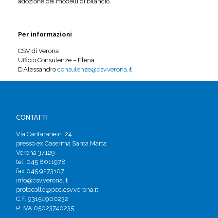
adozione dei modelli di bilancio.
Per informazioni
CSV di Verona
Ufficio Consulenze – Elena
D’Alessandro
consulenze@csv.verona.it
CONTATTI
Via Cantarane n. 24
presso ex Caserma Santa Marta
Verona 37129
tel. 045 8011978
fax 045 9273107
info@csv.verona.it
protocollo@pec.csv.verona.it
C.F. 93154900232
P. IVA 05023740235