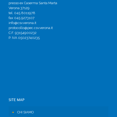
presso ex Caserma Santa Marta
Verona 37129
tel. 045 8011978
fax 045 9273107
info@csv.verona.it
protocollo@pec.csv.verona.it
C.F. 93154900232
P. IVA 05023740235
SITE MAP
CHI SIAMO