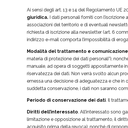
Ai sensi degli art. 13 e 14 del Regolamento UE 
giuridica.
I dati personali forniti con l’iscrizion
associazioni del territorio e di eventuali newslet
richiesta di iscrizione alla newsletter (art. 6 
indirizzo e-mail comporta l’impossibilità di eroga
Modalità del trattamento e comunicazione
materia di protezione dei dati personali”), nonch
manuale, ad opera di soggetti appositamente incar
riservatezza dei dati. Non verrà svolto alcun pro
emessa una decisione di adeguatezza e che in ogn
suddetta conservazione, i dati non saranno comuni
Periodo di conservazione dei dati
. Il tratta
Diritti dell’interessato
. All’interessato sono gara
limitazione e opposizione al trattamento, il diri
acquisito prima della revoca), nonché di proporr