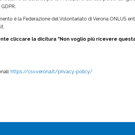
il GDPR.
attamento è la Federazione del Volontariato di Verona ONLUS en
t.
iente cliccare la dicitura “Non voglio più ricevere ques
nali:
https://csv.verona.it/privacy-policy/