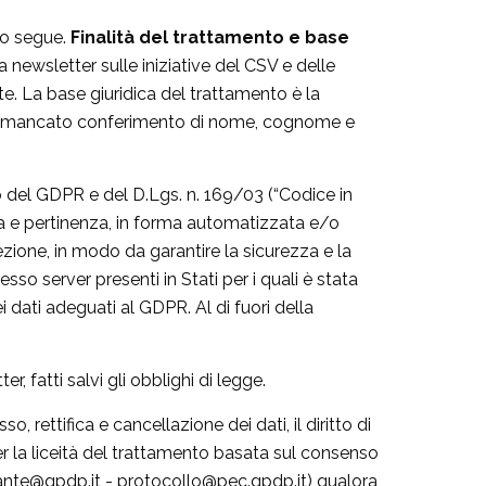
to segue.
Finalità del trattamento e base
la newsletter sulle iniziative del CSV e delle
te. La base giuridica del trattamento è la
 ma il mancato conferimento di nome, cognome e
o del GDPR e del D.Lgs. n. 169/03 (“Codice in
zza e pertinenza, in forma automatizzata e/o
zione, in modo da garantire la sicurezza e la
so server presenti in Stati per i quali è stata
dati adeguati al GDPR. Al di fuori della
r, fatti salvi gli obblighi di legge.
esso, rettifica e cancellazione dei dati, il diritto di
er la liceità del trattamento basata sul consenso
arante@gpdp.it - protocollo@pec.gpdp.it) qualora