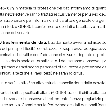
2016/679 in materia di protezione dei dati informiamo di quan
e alla newsletter verranno trattati esclusivamente per l’invio del
ter straordinarie per informazioni di carattere generale o urgen
comma 1 lett. b GDPR). Il conferimento dei dati è facoltativo,
zione del servizio.
/trasferimento dei dati.
Il trattamento avverrà nel rispett
é dei principi di liceità, correttezza e trasparenza, adeguate
icati ed istruiti e con l’adozione di misure adeguate di prote
cesso decisionale automatizzato. I dati saranno conservati pres
i caso garantiscono parametri di sicurezza e protezione dei 
cati a terzi (né a Paesi terzi) né saranno diffusi.
mento sarà svolto fino all’eventuale cancellazione dalla newslette
ntiti i diritti specificati all’art. 15 GDPR, tra cui il diritto all’acc
tto di revocare il consenso al trattamento (senza pregiudizio p
e reclamo al Garante per la Protezione dei dati personali (g