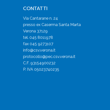
CONTATTI
Via Cantarane n. 24
presso ex Caserma Santa Marta
Verona 37129
tel. 045 8011978
fax 045 9273107
info@csv.verona.it
protocollo@pec.csv.verona.it
C.F. 93154900232
P. IVA 05023740235