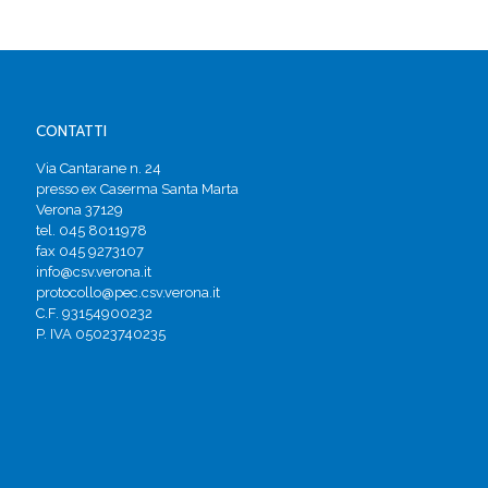
CONTATTI
Via Cantarane n. 24
presso ex Caserma Santa Marta
Verona 37129
tel. 045 8011978
fax 045 9273107
info@csv.verona.it
protocollo@pec.csv.verona.it
C.F. 93154900232
P. IVA 05023740235