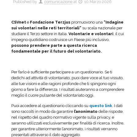
Published by
comunicazione
at
10 Marzo 2026
CSVnet
e
Fondazione Terzjus
promuovono una
“Indagine
sui volontari nelle reti territoriali”
su scala nazionale per
studiare il Terzo settore in Italia.
Volontarie e volontari
, il cui
impegno quotidiano costruisce un Paese più inclusivo,
possono prendere parte a questa ricerca
fondamentale per il futuro del volontariato.
Per farlo è sufficiente partecipare a un questionario. Se ti
dedichi ad attività di volontariato, puoi dare voce al tuo vissuto,
alle tue visioni e alle ragioni profonde che ti spingono ogni
giorno a fare la differenza. I risultati aiuteranno a comprendere
meglio il cuore pulsante del volontariato oggi.
Puoi accedere al questionario cliccando su
questo link
. I dati
sono raccolti in modo da garantire
l’anonimato
delle risposte,
nel rispetto del quadro normativo vigente sulla privacy, e
saranno utilizzati esclusivamente per finalità di ricerca. Inoltre,
per garantire ulteriormente l’anonimato, i risultati verranno
presentati attraverso il dato aggregato.