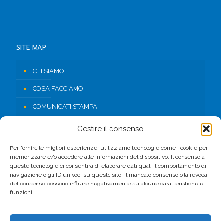
SITE MAP
CHI SIAMO
COSA FACCIAMO
COMUNICATI STAMPA
RISORSE
Gestire il consenso
CONTATTI
Per fornire le migliori esperienze, utilizziamo tecnologie come i cookie per
memorizzare e/o accedere alle informazioni del dispositivo. Il consenso a
AREA RISERVATA
queste tecnologie ci consentirà di elaborare dati quali il comportamento di
navigazione o gli ID univoci su questo sito. Il mancato consenso o la revoca
del consenso possono influire negativamente su alcune caratteristiche e
FACEBOOK
funzioni.