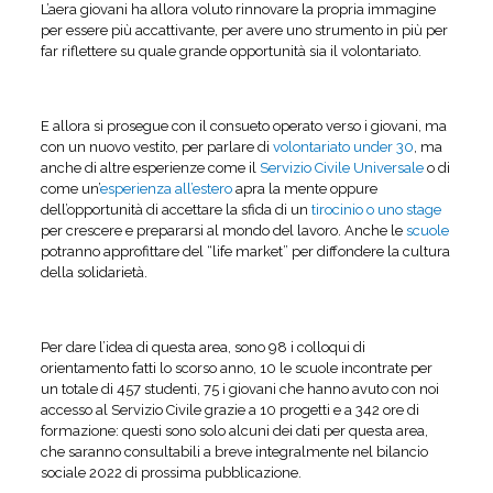
L’aera giovani ha allora voluto rinnovare la propria immagine
per essere più accattivante, per avere uno strumento in più per
far riflettere su quale grande opportunità sia il volontariato.
E allora si prosegue con il consueto operato verso i giovani, ma
con un nuovo vestito, per parlare di
volontariato under 30
, ma
anche di altre esperienze come il
Servizio Civile Universale
o di
come un’
esperienza all’estero
apra la mente oppure
dell’opportunità di accettare la sfida di un
tirocinio o uno stage
per crescere e prepararsi al mondo del lavoro. Anche le
scuole
potranno approfittare del “life market” per diffondere la cultura
della solidarietà.
Per dare l’idea di questa area, sono 98 i colloqui di
orientamento fatti lo scorso anno, 10 le scuole incontrate per
un totale di 457 studenti, 75 i giovani che hanno avuto con noi
accesso al Servizio Civile grazie a 10 progetti e a 342 ore di
formazione: questi sono solo alcuni dei dati per questa area,
che saranno consultabili a breve integralmente nel bilancio
sociale 2022 di prossima pubblicazione.