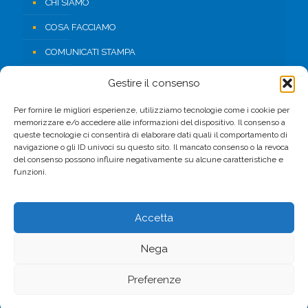
CHI SIAMO
COSA FACCIAMO
COMUNICATI STAMPA
RISORSE
Gestire il consenso
CONTATTI
Per fornire le migliori esperienze, utilizziamo tecnologie come i cookie per
memorizzare e/o accedere alle informazioni del dispositivo. Il consenso a
AREA RISERVATA
queste tecnologie ci consentirà di elaborare dati quali il comportamento di
navigazione o gli ID univoci su questo sito. Il mancato consenso o la revoca
del consenso possono influire negativamente su alcune caratteristiche e
FACEBOOK
funzioni.
Accetta
Nega
© 2017 CSV. All Rights Reserved. -
Privacy Policy
Preferenze