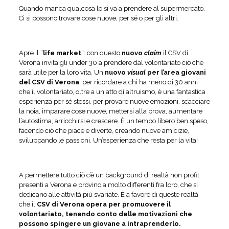
Quando manca qualcosa lo si va a prendere al supermercato.
Ci si possono trovare cose nuove, per sé o per gli altri.
Apre il “
life market
”: con questo
nuovo
claim
il CSV di
Verona invita gli under 30 a prendere dal volontariato ciò che
sarà utile per la loro vita. Un
nuovo
visual
per l’area giovani
del CSV di Verona
, per ricordare a chi ha meno di 30 anni
che il volontariato, oltre a un atto di altruismo, è una fantastica
esperienza per sé stessi, per provare nuove emozioni, scacciare
la noia, imparare cose nuove, mettersi alla prova, aumentare
l’autostima, arricchirsi e crescere. È un tempo libero ben speso,
facendo ciò che piace e diverte, creando nuove amicizie,
sviluppando le passioni. Un’esperienza che resta per la vita!
A permettere tutto ciò c’è un background di realtà non profit
presenti a Verona e provincia molto differenti fra loro, che si
dedicano alle attività più svariate. È a favore di queste realtà
che il
CSV di Verona opera per promuovere il
volontariato, tenendo conto delle motivazioni che
possono spingere un giovane a intraprenderlo.