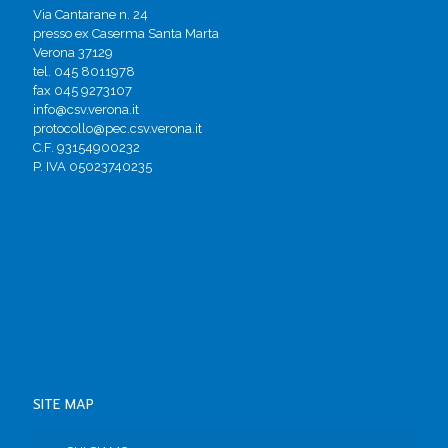
Via Cantarane n. 24
presso ex Caserma Santa Marta
Verona 37129
tel. 045 8011978
fax 045 9273107
info@csv.verona.it
protocollo@pec.csv.verona.it
C.F. 93154900232
P. IVA 05023740235
SITE MAP