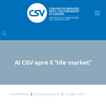
Al CSV apre il “life market”
Published by
comunicazione
at
5 Luglio 2023