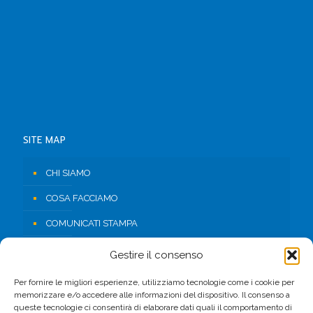
SITE MAP
CHI SIAMO
COSA FACCIAMO
COMUNICATI STAMPA
RISORSE
Gestire il consenso
CONTATTI
Per fornire le migliori esperienze, utilizziamo tecnologie come i cookie per
memorizzare e/o accedere alle informazioni del dispositivo. Il consenso a
AREA RISERVATA
queste tecnologie ci consentirà di elaborare dati quali il comportamento di