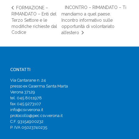
INCONTRO – RIMANDATO – Ti
FORMAZIONE –
RIMANDATO – Enti del
mandiamo a quel paese.
Terzo Settore e le
Incontro informativo sulle
modifiche richieste dal
opportunità di volontariato
Codice
all’estero
CONTATTI
Via Cantarane n. 24
presso ex Caserma Santa Marta
Verona 37129
tel. 045 8011978
fax 045 9273107
info@csv.verona.it
protocollo@pec.csv.verona.it
C.F. 93154900232
P. IVA 05023740235