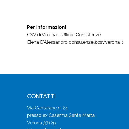
Per informazioni
CSV di Verona – Ufficio Consulenze
Elena D’Alessandro consulenze@csv.verona.it
CONTATTI
Via Cantarane n. 24
presso ex Caserma Santa Marta
Verona 37129