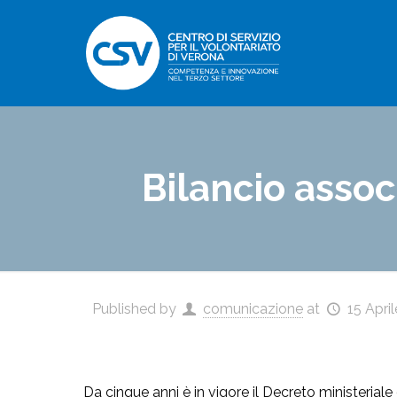
Bilancio assoc
Published by
comunicazione
at
15 Apri
Da cinque anni è in vigore il Decreto ministerial