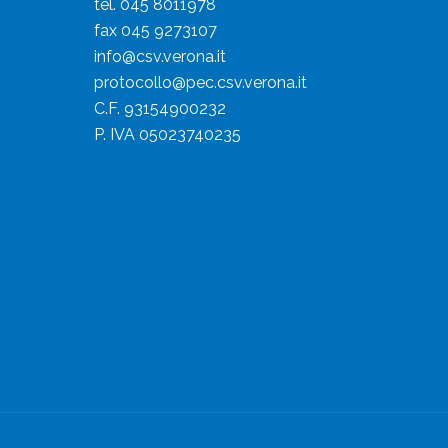
tel. 045 8011978
fax 045 9273107
info@csv.verona.it
protocollo@pec.csv.verona.it
C.F. 93154900232
P. IVA 05023740235