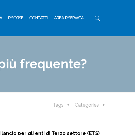
A
RISORSE
CONTATTI
AREA RISERVATA
 più frequente?
Tags
Categories
ilancio per gli enti di Terzo settore (ETS)
.