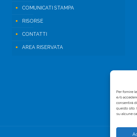
COMUNICATI STAMPA
RISORSE
CONTATTI
AREA RISERVATA
Per fornire 
e/o accedere
consentirà d
questo sito.
su alcune ca
A