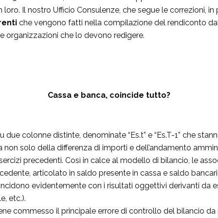
loro. Il nostro Ufficio Consulenze, che segue le correzioni, in 
renti
che vengono fatti nella compilazione del rendiconto da
lle organizzazioni che lo devono redigere.
Cassa e banca, coincide tutto?
 su due colonne distinte, denominate “Es.t” e “Es.T-1” che stann
 non solo della differenza di importi e dell’andamento ammini
ercizi precedenti. Così in calce al modello di bilancio, le ass
recedente, articolato in saldo presente in cassa e saldo bancario
incidono evidentemente con i risultati oggettivi derivanti da e
, etc.).
ne commesso il principale errore di controllo del bilancio da p