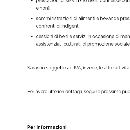
prestazioni di servizi (no beni) connesse con
e non);
somministrazioni di alimenti e bevande press
confronti di indigenti;
cessioni di beni e servizi in occasione di man
assistenziali, culturali, di promozione social
Saranno soggette ad IVA, invece, le altre attivit
Per avere ulteriori dettagli, segui le prossime pub
Per informazioni