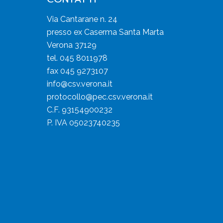
Via Cantarane n. 24
presso ex Caserma Santa Marta
Verona 37129
tel. 045 8011978
fax 045 9273107
info@csv.verona.it
protocollo@pec.csv.verona.it
C.F. 93154900232
P. IVA 05023740235