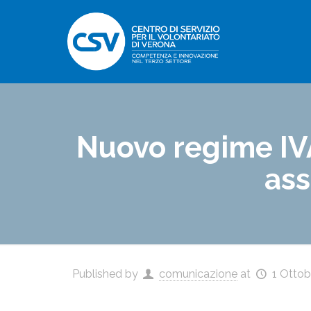
Nuovo regime IVA
ass
Published by
comunicazione
at
1 Ottob