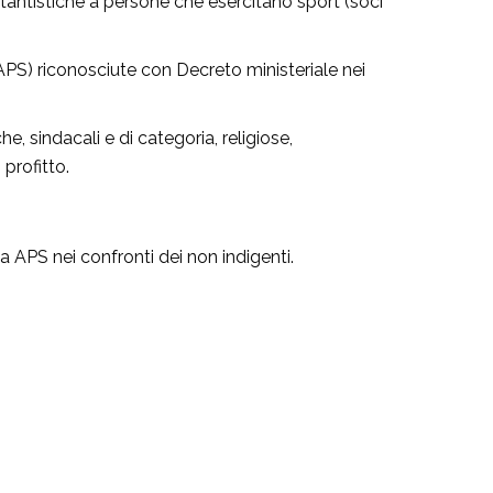
ettantistiche a persone che esercitano sport (soci
APS) riconosciute con Decreto ministeriale nei
e, sindacali e di categoria, religiose,
profitto.
 APS nei confronti dei non indigenti.