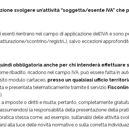
azione svolgere un’attività “soggetta/esente IVA” che p
senti rientrano nel campo di applicazione dell’IVA e sono per
(fatturazione/scontrino/registri…), salvo eccezioni approfondit
 quindi obbligatoria anche per chi intenderà effettuare 
come ribadito, ricadono nel campo IVA, può essere fatta in a
osito modulo cartaceo,
presso un qualsiasi ufficio territor
ata e presentata telematicamente tramite il servizio
Fisconli
).
ta a imposte o diritti e risulta, pertanto, completamente gra
, assumendosi la responsabilità della presentazione della prat
ratica stessa come, ad esempio, sull’analisi delle attività svol
arsi alla luce delle novità normative o sulla corretta individu