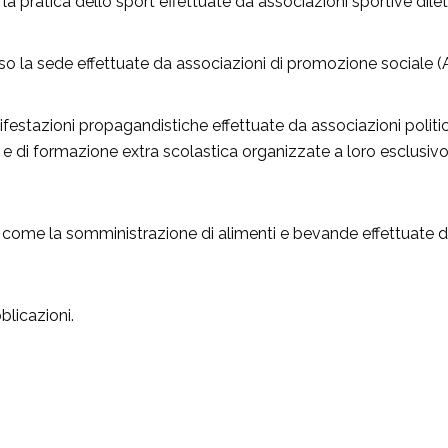
 la pratica dello sport effettuate da associazioni sportive dil
o la sede effettuate da associazioni di promozione sociale (
ifestazioni propagandistiche effettuate da associazioni politich
e e di formazione extra scolastica organizzate a loro esclusivo 
à come la somministrazione di alimenti e bevande effettuate da
blicazioni.