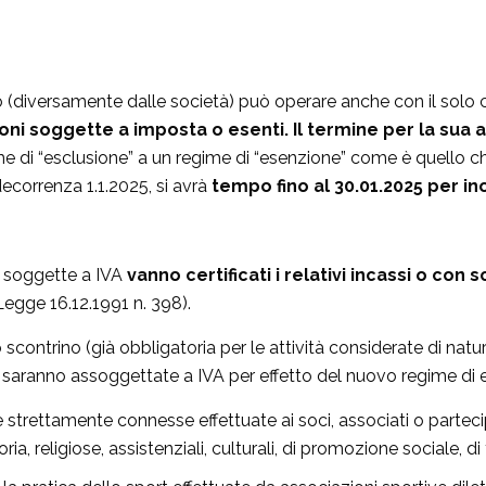
diversamente dalle società) può operare anche con il solo cod
ni soggette a imposta o esenti. Il termine per la sua ape
 di “esclusione” a un regime di “esenzione” come è quello che s
ecorrenza 1.1.2025, si avrà
tempo fino al 30.01.2025 per in
ni soggette a IVA
vanno certificati i relativi incassi o con
 Legge 16.12.1991 n. 398).
o scontrino (già obbligatoria per le attività considerate di na
25 saranno assoggettate a IVA per effetto del nuovo regime di e
sse strettamente connesse effettuate ai soci, associati o parte
oria, religiose, assistenziali, culturali, di promozione sociale, 