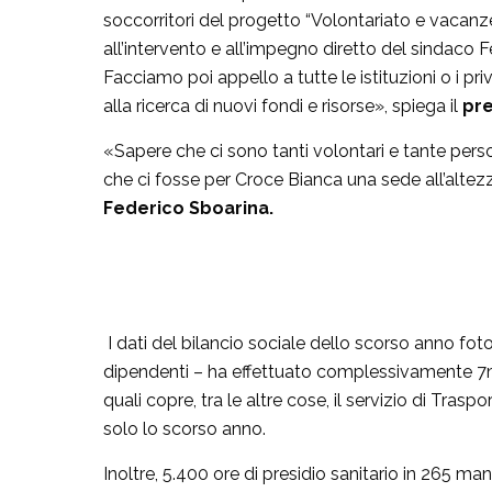
soccorritori del progetto “Volontariato e vacanze
all’intervento e all’impegno diretto del sindaco 
Facciamo poi appello a tutte le istituzioni o i 
alla ricerca di nuovi fondi e risorse», spiega il
pre
«Sapere che ci sono tanti volontari e tante per
che ci fosse per Croce Bianca una sede all’altez
Federico Sboarina.
I dati del bilancio sociale dello scorso anno fo
dipendenti – ha effettuato complessivamente 7mila
quali copre, tra le altre cose, il servizio di Tra
solo lo scorso anno.
Inoltre, 5.400 ore di presidio sanitario in 265 man