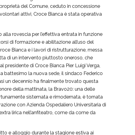
 di proprietà del Comune, ceduto in concessione
 volontari attivi, Croce Bianca è stata operativa
lla rovescia per l’effettiva entrata in funzione
orsi di formazione e abilitazione all’uso del
Croce Bianca e i lavori di ristrutturazione, messa
tta di un intervento piuttosto oneroso, che
 dal presidente di Croce Bianca Pier Luigi Verga,
re a battesimo la nuova sede, il sindaco Federico
uasi un decennio ha finalmente trovato questa
onore della mattinata, la Bravo20: una delle
rtunamente sistemata e rimodernata, è tornata
orazione con Azienda Ospedaliero Universitaria di
 extra lirica nell’anfiteatro, come da come da
vitto e alloggio durante la stagione estiva ai