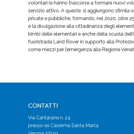
volontari le hanno trascorse a formare nuovi volo
servizio attivo. A queste, si aggiungono 18mila 
private e pubbliche, formando, nel 2020, oltre 250
è la divulgazione alla cittadinanza degli elementi 
bimbi delle elementari e anche della scuola del
fuoristrada Land Rover in supporto alla Protezion
come mezzi per l’emergenza alla Regione Venet
CONTATTI
Via Cantarane n. 24
presso ex Caserma Santa Marta
Verona 37129