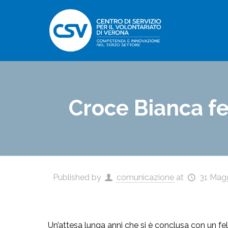
Croce Bianca f
Published by
comunicazione
at
31 Mag
Un’attesa lunga anni che si è conclusa con un fe