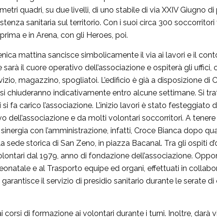
metri quadri, su due livelli, di uno stabile di via XXIV Giugno
tenza sanitaria sul territorio. Con i suoi circa 300 soccorritori
prima e in Arena, con gli Heroes, poi.
a mattina sancisce simbolicamente il via ai lavori e il conto a
arà il cuore operativo dell’associazione e ospiterà gli uffici, c
vizio, magazzino, spogliatoi. L’edificio è già a disposizione di 
i si chiuderanno indicativamente entro alcune settimane. Si tra
 si fa carico l’associazione. L’inizio lavori è stato festeggiato
ivo dell’associazione e da molti volontari soccorritori. A tene
a sinergia con l’amministrazione, infatti, Croce Bianca dopo q
sede storica di San Zeno, in piazza Bacanal. Tra gli ospiti d’
ntari dal 1979, anno di fondazione dell’associazione. Oppo
eonatale e al Trasporto equipe ed organi, effettuati in collab
rantisce il servizio di presidio sanitario durante le serate di
 corsi di formazione ai volontari durante i turni. Inoltre, darà 