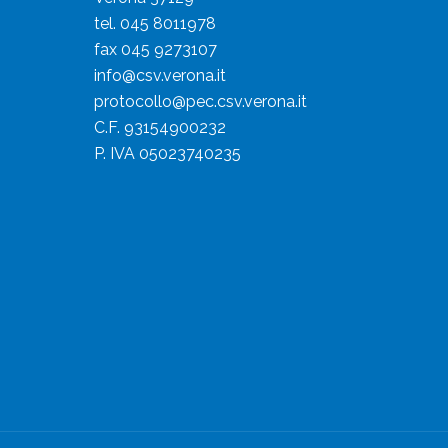
tel. 045 8011978
fax 045 9273107
info@csv.verona.it
protocollo@pec.csv.verona.it
C.F. 93154900232
P. IVA 05023740235