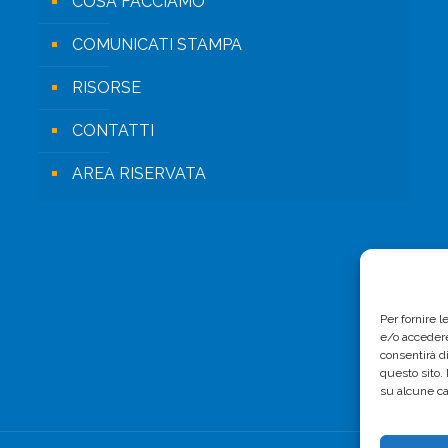
COSA FACCIAMO
COMUNICATI STAMPA
RISORSE
CONTATTI
AREA RISERVATA
Per fornire 
e/o accedere
consentirà d
questo sito.
su alcune ca