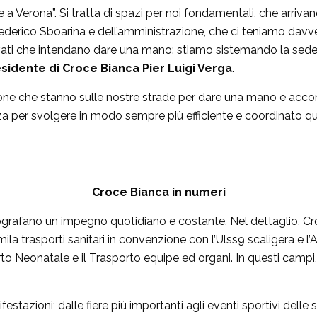
 a Verona”. Si tratta di spazi per noi fondamentali, che arriva
Federico Sboarina e dell’amministrazione, che ci teniamo davve
privati che intendano dare una mano: stiamo sistemando la sed
sidente di Croce Bianca Pier Luigi Verga
.
sone che stanno sulle nostre strade per dare una mano e accor
za per svolgere in modo sempre più efficiente e coordinato que
Croce Bianca in numeri
tografano un impegno quotidiano e costante. Nel dettaglio, Cr
 trasporti sanitari in convenzione con l’Ulss9 scaligera e l’A
sporto Neonatale e il Trasporto equipe ed organi. In questi campi
ifestazioni; dalle fiere più importanti agli eventi sportivi delle