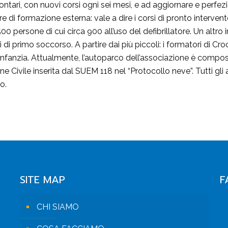
ntari, con nuovi corsi ogni sei mesi, e ad aggiornare e perfez
ore di formazione esterna: vale a dire i corsi di pronto inter
0 persone di cui circa 900 all’uso del defibrillatore. Un altro 
di primo soccorso. A partire dai più piccoli: i formatori di Cro
l’infanzia. Attualmente, l’autoparco dell’associazione è com
e Civile inserita dal SUEM 118 nel “Protocollo neve”. Tutti gli
o.
SITE MAP
F
CHI SIAMO