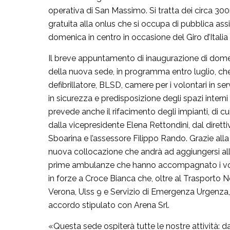
operativa di San Massimo. Si tratta dei circa 300
gratuita alla onlus che si occupa di pubblica assis
domenica in centro in occasione del Giro d’Italia 
Il breve appuntamento di inaugurazione di domenic
della nuova sede, in programma entro luglio, che s
defibrillatore, BLSD, camere per i volontari in ser
in sicurezza e predisposizione degli spazi intern
prevede anche il rifacimento degli impianti, di cui
dalla vicepresidente Elena Rettondini, dal dirett
Sboarina e l’assessore Filippo Rando. Grazie all
nuova collocazione che andrà ad aggiungersi alla 
prime ambulanze che hanno accompagnato i volo
in forze a Croce Bianca che, oltre al Trasporto N
Verona, Ulss 9 e Servizio di Emergenza Urgenza, ga
accordo stipulato con Arena Srl.
«Questa sede ospiterà tutte le nostre attività: dai