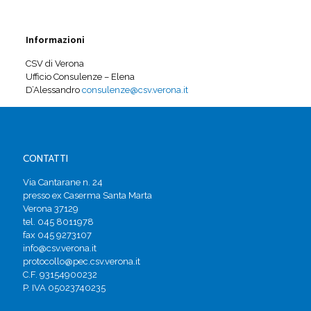
Informazioni
CSV di Verona
Ufficio Consulenze – Elena
D’Alessandro
consulenze@csv.verona.it
CONTATTI
Via Cantarane n. 24
presso ex Caserma Santa Marta
Verona 37129
tel. 045 8011978
fax 045 9273107
info@csv.verona.it
protocollo@pec.csv.verona.it
C.F. 93154900232
P. IVA 05023740235