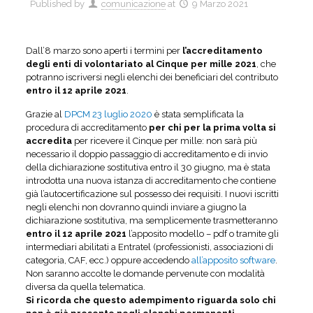
Published by
comunicazione
at
9 Marzo 2021
Dall’8 marzo sono aperti i termini per
l’accreditamento
degli enti di volontariato al Cinque per mille 2021
, che
potranno iscriversi negli elenchi dei beneficiari del contributo
entro il 12 aprile 2021
.
Grazie al
DPCM 23 luglio 2020
è stata semplificata la
procedura di accreditamento
per chi per la prima volta si
accredita
per ricevere il Cinque per mille: non sarà più
necessario il doppio passaggio di accreditamento e di invio
della dichiarazione sostitutiva entro il 30 giugno, ma è stata
introdotta una nuova istanza di accreditamento che contiene
già l’autocertificazione sul possesso dei requisiti. I nuovi iscritti
negli elenchi non dovranno quindi inviare a giugno la
dichiarazione sostitutiva, ma semplicemente trasmetteranno
entro il 12 aprile 2021
l’apposito modello – pdf o tramite gli
intermediari abilitati a Entratel (professionisti, associazioni di
categoria, CAF, ecc.) oppure accedendo
all’apposito software
.
Non saranno accolte le domande pervenute con modalità
diversa da quella telematica.
Si ricorda che questo adempimento riguarda solo chi