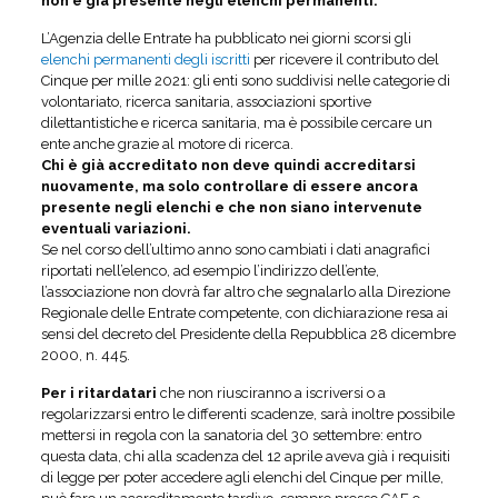
non è già presente negli elenchi permanenti.
L’Agenzia delle Entrate ha pubblicato nei giorni scorsi gli
elenchi permanenti degli iscritti
per ricevere il contributo del
Cinque per mille 2021: gli enti sono suddivisi nelle categorie di
volontariato, ricerca sanitaria, associazioni sportive
dilettantistiche e ricerca sanitaria, ma è possibile cercare un
ente anche grazie al motore di ricerca.
Chi è già accreditato
non deve quindi accreditarsi
nuovamente, ma solo controllare di essere ancora
presente negli elenchi e che non siano intervenute
eventuali variazioni.
Se nel corso dell’ultimo anno sono cambiati i dati anagrafici
riportati nell’elenco, ad esempio l’indirizzo dell’ente,
l’associazione non dovrà far altro che segnalarlo alla Direzione
Regionale delle Entrate competente, con dichiarazione resa ai
sensi del decreto del Presidente della Repubblica 28 dicembre
2000, n. 445.
Per i ritardatari
che non riusciranno a iscriversi o a
regolarizzarsi entro le differenti scadenze, sarà inoltre possibile
mettersi in regola con la sanatoria del 30 settembre: entro
questa data, chi alla scadenza del 12 aprile aveva già i requisiti
di legge per poter accedere agli elenchi del Cinque per mille,