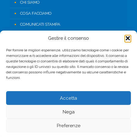
CHI SIAMO
COSA FACCIAMO
COMUNICATI STAMPA
RISORSE
Gestire il consenso
CONTATTI
Per fornire le migliori esperienze, utilizziamo tecnologie come i cookie per
memorizzare e/o accedere alle informazioni del dispositivo. Il consenso a
AREA RISERVATA
queste tecnologie ci consentirà di elaborare dati quali il comportamento di
navigazione o gli ID univoci su questo sito. Il mancato consenso o la revoca
del consenso possono influire negativamente su alcune caratteristiche e
FACEBOOK
funzioni.
Accetta
Nega
© 2017 CSV. All Rights Reserved. -
Privacy Policy
Preferenze