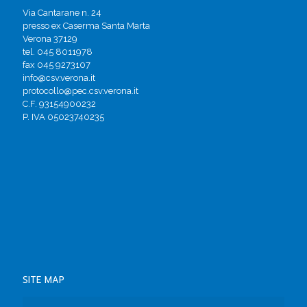
Via Cantarane n. 24
presso ex Caserma Santa Marta
Verona 37129
tel. 045 8011978
fax 045 9273107
info@csv.verona.it
protocollo@pec.csv.verona.it
C.F. 93154900232
P. IVA 05023740235
SITE MAP