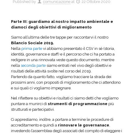
Published by
comunicazione
at
22 Ottobre 2020
Parte III
: guardiamo al nostro impatto ambientale e
diamoci degli obiettivi di miglioramento
Siamo all’ultima delle tre tappe per raccontarvi il nostro
Bilancio Sociale 2019.
Nella
prima parte
vi abbiamo presentato il CSV in sé (storia,
identità, governance e staff) e il percorso che ci ha portato a
redigere in una rinnovata veste questo documento, mentre
nella
seconda parte
siamo entrati nel vivo degli obiettivi e
risultati delle attività svolte nel corso del 2019.
Partendo da quanto fatto, vogliamo tracciare la strada dei
prossimi anni, con propositi di miglioramento che ci attendono
e sui quali ci vogliamo impegnare.
Nel riflettere su obiettivi e risultati ci siamo detti che vogliamo
puntare a munirci di
strumenti di programmazione
più
strutturati e partecipativi.
Ci apprestiamo, inoltre, a portare a termine le procedure di
accreditamento e quindi a
rinnovare le governanace
,
investendo l’assemblea degli associati del compito di eleggere i