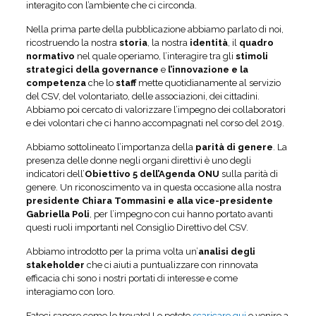
interagito con l’ambiente che ci circonda.
Nella prima parte della pubblicazione abbiamo parlato di noi,
ricostruendo la nostra
storia
, la nostra
identità
, il
quadro
normativo
nel quale operiamo, l’interagire tra gli
stimoli
strategici della governance
e
l’innovazione e la
competenza
che lo
staff
mette quotidianamente al servizio
del CSV, del volontariato, delle associazioni, dei cittadini.
Abbiamo poi cercato di valorizzare l’impegno dei collaboratori
e dei volontari che ci hanno accompagnati nel corso del 2019.
Abbiamo sottolineato l’importanza della
parità di genere
. La
presenza delle donne negli organi direttivi è uno degli
indicatori dell’
Obiettivo 5 dell’Agenda ONU
sulla parità di
genere. Un riconoscimento va in questa occasione alla nostra
presidente Chiara Tommasini e alla vice-presidente
Gabriella Poli
, per l’impegno con cui hanno portato avanti
questi ruoli importanti nel Consiglio Direttivo del CSV.
Abbiamo introdotto per la prima volta un’
analisi degli
stakeholder
che ci aiuti a puntualizzare con rinnovata
efficacia chi sono i nostri portati di interesse e come
interagiamo con loro.
Fateci sapere come lo trovate! Lo potete
scaricare qui
o venire a