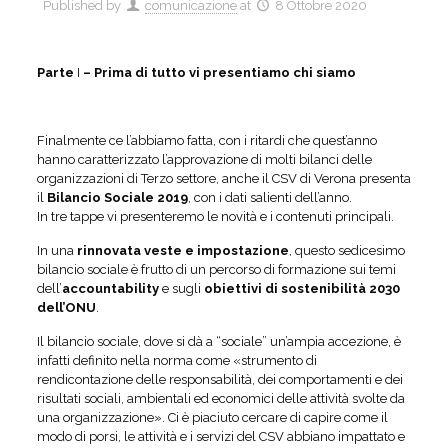
Published by
comunicazione
at
8 Ottobre 2020
Parte
I
– Prima di tutto vi presentiamo chi siamo
Finalmente ce l’abbiamo fatta, con i ritardi che quest’anno
hanno caratterizzato l’approvazione di molti bilanci delle
organizzazioni di Terzo settore, anche il CSV di Verona presenta
il
Bilancio Sociale 2019
, con i dati salienti dell’anno.
In tre tappe vi presenteremo le novità e i contenuti principali.
In una
rinnovata veste e impostazione
, questo sedicesimo
bilancio sociale è frutto di un percorso di formazione sui temi
dell’
accountability
e sugli
obiettivi di sostenibilità 2030
dell’ONU
.
Il bilancio sociale, dove si dà a “sociale” un’ampia accezione, è
infatti definito nella norma come «strumento di
rendicontazione delle responsabilità, dei comportamenti e dei
risultati sociali, ambientali ed economici delle attività svolte da
una organizzazione». Ci è piaciuto cercare di capire come il
modo di porsi, le attività e i servizi del CSV abbiano impattato e