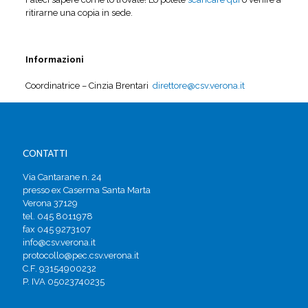
ritirarne una copia in sede.
Informazioni
Coordinatrice – Cinzia Brentari
direttore@csv.verona.it
CONTATTI
Via Cantarane n. 24
presso ex Caserma Santa Marta
Verona 37129
tel. 045 8011978
fax 045 9273107
info@csv.verona.it
protocollo@pec.csv.verona.it
C.F. 93154900232
P. IVA 05023740235