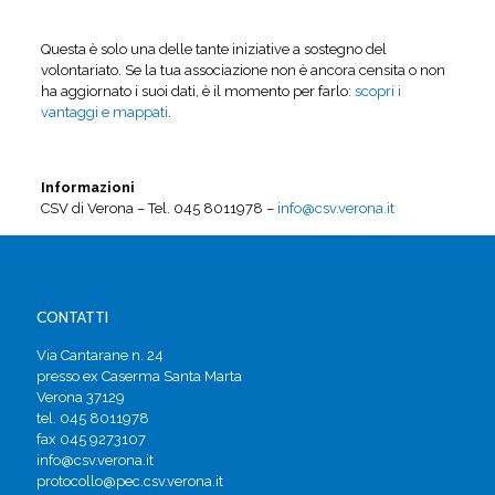
Questa è solo una delle tante iniziative a sostegno del
volontariato. Se la tua associazione non è ancora censita o non
ha aggiornato i suoi dati, è il momento per farlo:
scopri i
vantaggi e mappati
.
Informazioni
CSV di Verona – Tel. 045 8011978 –
info@csv.verona.it
CONTATTI
Via Cantarane n. 24
presso ex Caserma Santa Marta
Verona 37129
tel. 045 8011978
fax 045 9273107
info@csv.verona.it
protocollo@pec.csv.verona.it