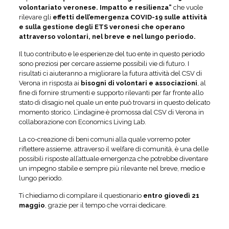
volontariato veronese. Impatto e resilienza”
che vuole
rilevare gli
effetti dell’emergenza COVID-19 sulle attività
e sulla gestione degli ETS veronesi che operano
attraverso volontari, nel breve e nel lungo periodo.
Il tuo contributo e le esperienze del tuo ente in questo periodo
sono preziosi per cercare assieme possibili vie di futuro. I
risultati ci aiuteranno a migliorare la futura attività del CSV di
Verona in risposta ai
bisogni di volontari e associazioni
, al
fine di fornire strumenti e supporto rilevanti per far fronte allo
stato di disagio nel quale un ente può trovarsi in questo delicato
momento storico. L’indagine è promossa dal CSV di Verona in
collaborazione con Economics Living Lab.
La co-creazione di beni comuni alla quale vorremo poter
riflettere assieme, attraverso il welfare di comunità, è una delle
possibili risposte all’attuale emergenza che potrebbe diventare
un impegno stabile e sempre più rilevante nel breve, medio e
lungo periodo.
Ti chiediamo di compilare il questionario
entro giovedì 21
maggio
, grazie per il tempo che vorrai dedicare.