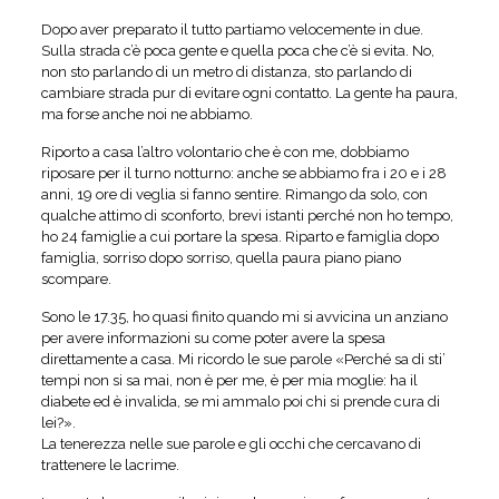
Dopo aver preparato il tutto partiamo velocemente in due.
Sulla strada c’è poca gente e quella poca che c’è si evita. No,
non sto parlando di un metro di distanza, sto parlando di
cambiare strada pur di evitare ogni contatto. La gente ha paura,
ma forse anche noi ne abbiamo.
Riporto a casa l’altro volontario che è con me, dobbiamo
riposare per il turno notturno: anche se abbiamo fra i 20 e i 28
anni, 19 ore di veglia si fanno sentire. Rimango da solo, con
qualche attimo di sconforto, brevi istanti perché non ho tempo,
ho 24 famiglie a cui portare la spesa. Riparto e famiglia dopo
famiglia, sorriso dopo sorriso, quella paura piano piano
scompare.
Sono le 17.35, ho quasi finito quando mi si avvicina un anziano
per avere informazioni su come poter avere la spesa
direttamente a casa. Mi ricordo le sue parole «Perché sa di sti’
tempi non si sa mai, non è per me, è per mia moglie: ha il
diabete ed è invalida, se mi ammalo poi chi si prende cura di
lei?».
La tenerezza nelle sue parole e gli occhi che cercavano di
trattenere le lacrime.