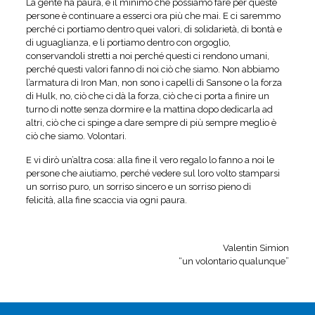
La gente ha paura, e il minimo che possiamo fare per queste
persone è continuare a esserci ora più che mai. E ci saremmo
perché ci portiamo dentro quei valori, di solidarietà, di bontà e
di uguaglianza, e li portiamo dentro con orgoglio,
conservandoli stretti a noi perché questi ci rendono umani,
perché questi valori fanno di noi ciò che siamo. Non abbiamo
l’armatura di Iron Man, non sono i capelli di Sansone o la forza
di Hulk, no, ciò che ci dà la forza, ciò che ci porta a finire un
turno di notte senza dormire e la mattina dopo dedicarla ad
altri, ciò che ci spinge a dare sempre di più sempre meglio è
ciò che siamo. Volontari.
E vi dirò un’altra cosa: alla fine il vero regalo lo fanno a noi le
persone che aiutiamo, perché vedere sul loro volto stamparsi
un sorriso puro, un sorriso sincero e un sorriso pieno di
felicità, alla fine scaccia via ogni paura.
Valentin Simion
“un volontario qualunque”