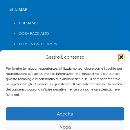
SITE MAP
CHI SIAMO
COSA FACCIAMO
COMUNICATI STAMPA
RISORSE
Gestire il consenso
CONTATTI
Per fornire le migliori esperienze, utilizziamo tecnologie come i cookie per
memorizzare e/o accedere alle informazioni del dispositivo. Il consenso a
AREA RISERVATA
queste tecnologie ci consentirà di elaborare dati quali il comportamento di
navigazione o gli ID univoci su questo sito. Il mancato consenso o la revoca
del consenso possono influire negativamente su alcune caratteristiche e
FACEBOOK
funzioni.
Accetta
Nega