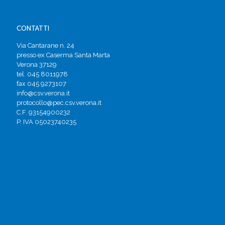
CONTATTI
Via Cantarane n. 24
presso ex Caserma Santa Marta
Verona 37129
tel. 045 8011978
fax 045 9273107
info@csv.verona.it
protocollo@pec.csv.verona.it
C.F. 93154900232
P. IVA 05023740235