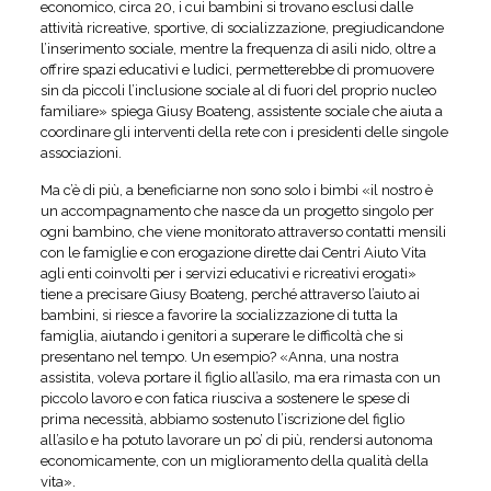
economico, circa 20, i cui bambini si trovano esclusi dalle
attività ricreative, sportive, di socializzazione, pregiudicandone
l’inserimento sociale, mentre la frequenza di asili nido, oltre a
offrire spazi educativi e ludici, permetterebbe di promuovere
sin da piccoli l’inclusione sociale al di fuori del proprio nucleo
familiare» spiega Giusy Boateng, assistente sociale che aiuta a
coordinare gli interventi della rete con i presidenti delle singole
associazioni.
Ma c’è di più, a beneficiarne non sono solo i bimbi «il nostro è
un accompagnamento che nasce da un progetto singolo per
ogni bambino, che viene monitorato attraverso contatti mensili
con le famiglie e con erogazione dirette dai Centri Aiuto Vita
agli enti coinvolti per i servizi educativi e ricreativi erogati»
tiene a precisare Giusy Boateng, perché attraverso l’aiuto ai
bambini, si riesce a favorire la socializzazione di tutta la
famiglia, aiutando i genitori a superare le difficoltà che si
presentano nel tempo. Un esempio? «Anna, una nostra
assistita, voleva portare il figlio all’asilo, ma era rimasta con un
piccolo lavoro e con fatica riusciva a sostenere le spese di
prima necessità, abbiamo sostenuto l’iscrizione del figlio
all’asilo e ha potuto lavorare un po’ di più, rendersi autonoma
economicamente, con un miglioramento della qualità della
vita».