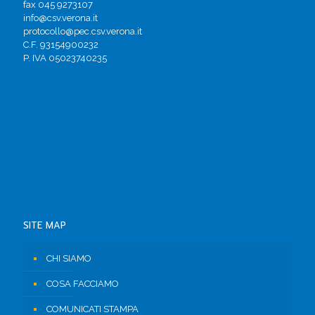
fax 045 9273107
info@csv.verona.it
protocollo@pec.csv.verona.it
C.F. 93154900232
P. IVA 05023740235
SITE MAP
CHI SIAMO
COSA FACCIAMO
COMUNICATI STAMPA