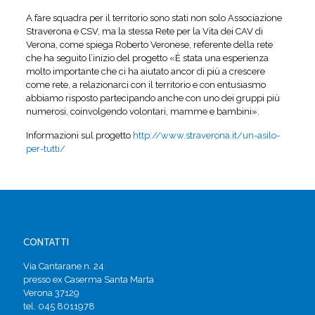
A fare squadra per il territorio sono stati non solo Associazione
Straverona e CSV, ma la stessa Rete per la Vita dei CAV di
Verona, come spiega Roberto Veronese, referente della rete
che ha seguito l’inizio del progetto «È stata una esperienza
molto importante che ci ha aiutato ancor di più a crescere
come rete, a relazionarci con il territorio e con entusiasmo
abbiamo risposto partecipando anche con uno dei gruppi più
numerosi, coinvolgendo volontari, mamme e bambini».
Informazioni sul progetto
http://www.straverona.it/un-asilo-
per-tutti/
CONTATTI
Via Cantarane n. 24
presso ex Caserma Santa Marta
Verona 37129
tel. 045 8011978