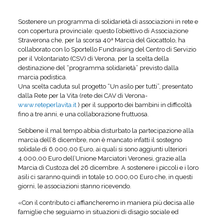
Sostenere un programma di solidarietà di associazioni in rete e
con copertura provinciale: questo l’obiettivo di Associazione
Straverona che, per la scorsa 40ª Marcia del Giocattolo, ha
collaborato con lo Sportello Fundraising del Centro di Servizio
per il Volontariato (CSV) di Verona, per la scelta della
destinazione del “programma solidarietà” previsto dalla
marcia podistica.
Una scelta caduta sul progetto “Un asilo per tutti”, presentato
dalla Rete per la Vita (rete dei CAV di Verona-
www.reteperlavita.it
) per il supporto dei bambini in difficoltà
fino a tre anni, e una collaborazione fruttuosa.
Sebbene il mal tempo abbia disturbato la partecipazione alla
marcia dell’8 dicembre, non è mancato infatti il sostegno
solidale di 6.000,00 Euro, ai quali si sono aggiunti ulteriori
4.000,00 Euro dell’Unione Marciatori Veronesi, grazie alla
Marcia di Custoza del 26 dicembre. A sostenere i piccoli e i loro
asili ci saranno quindi in totale 10.000,00 Euro che, in questi
giorni, le associazioni stanno ricevendo.
«Con il contributo ci affiancheremo in maniera più decisa alle
famiglie che seguiamo in situazioni di disagio sociale ed