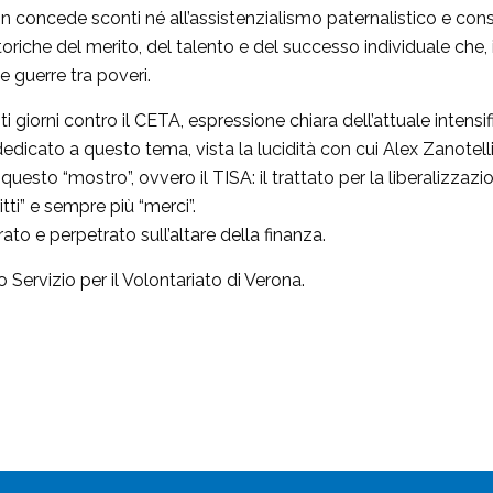
non concede sconti né all’assistenzialismo paternalistico e co
etoriche del merito, del talento e del successo individuale che, 
 guerre tra poveri.
sti giorni contro il CETA, espressione chiara dell’attuale inten
edicato a questo tema, vista la lucidità con cui Alex Zanotell
questo “mostro”, ovvero il TISA: il trattato per la liberalizzazio
ti” e sempre più “merci”.
rato e perpetrato sull’altare della finanza.
o Servizio per il Volontariato di Verona.