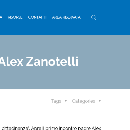
A
RISORSE
CONTATTI
AREA RISERVATA
 Alex Zanotelli
Tags
Categories
di cittadinanza”. Apre il primo incontro padre Alex