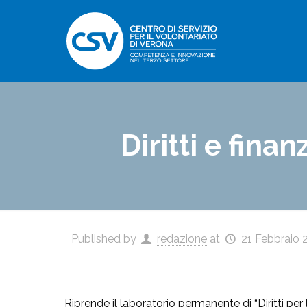
Diritti e fina
Published by
redazione
at
21 Febbraio 
Riprende il laboratorio permanente di “Diritti per 