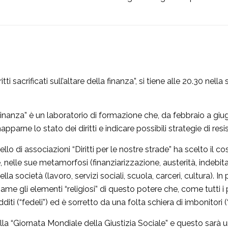
tti sacrificati sull’altare della finanza”, si tiene alle 20.30 nell
tadinanza” è un laboratorio di formazione che, da febbraio a giu
mapparne lo stato dei diritti e indicare possibili strategie di res
lo di associazioni “Diritti per le nostre strade” ha scelto il c
ne, nelle sue metamorfosi (finanziarizzazione, austerità, indeb
lla società (lavoro, servizi sociali, scuola, carceri, cultura). In p
me gli elementi “religiosi” di questo potere che, come tutti i pot
dditi (“fedeli”) ed è sorretto da una folta schiera di imbonitori (
ella “Giornata Mondiale della Giustizia Sociale” e questo sarà 