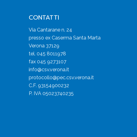
CONTATTI
Via Cantarane n. 24
presso ex Caserma Santa Marta
Verona 37129
tel. 045 8011978
fax 045 9273107
info@csv.verona.it
protocollo@pec.csv.verona.it
C.F. 93154900232
P. IVA 05023740235