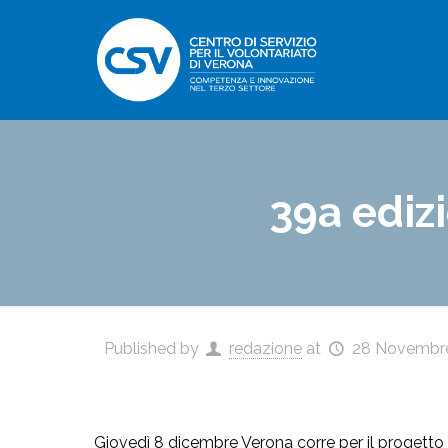
39a ediz
Published by
redazione
at
28 Novembr
Giovedì 8 dicembre Verona corre per il progetto “