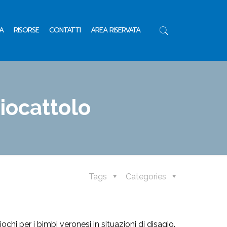
A
RISORSE
CONTATTI
AREA RISERVATA
iocattolo
Tags
Categories
hi per i bimbi veronesi in situazioni di disagio.