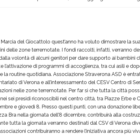
 Marcia del Giocattolo quest’anno ha voluto dimostrare la sua
i delle zone terremotate. I fondi raccolti, infatti, verranno des
a dalla volontà di alcuni genitori per dare supporto ai bambini
te l’attivazione di programmi di accoglienza, tra cui asili e do
ndere la routine quotidiana. Associazione Straverona ASD è ent
tariato di Verona e all’interessamento del CESV Centro di Serv
ioni nelle zone terremotate. Per far sì che tutta la città poss
i sei presidi riconoscibili nel centro città, tra Piazze Erbe e
embre e giovedì 8. Presso questi punti, con una donazione liber
za Bra nella giornata dell’8 dicembre, contribuirà alla costruzi
urante tutta la giornata verranno destinati dal CSV di Verona 
 associazioni contribuiranno a rendere l’iniziativa ancora più viv