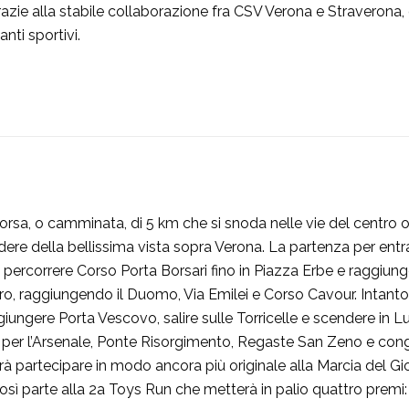
razie alla stabile collaborazione fra CSV Verona e Straverona,
anti sportivi.
corsa, o camminata, di 5 km che si snoda nelle vie del centro 
dere della bellissima vista sopra Verona. La partenza per entra
percorrere Corso Porta Borsari fino in Piazza Erbe e raggiunger
tro, raggiungendo il Duomo, Via Emilei e Corso Cavour. Intanto
iungere Porta Vescovo, salire sulle Torricelle e scendere in 
e per l’Arsenale, Ponte Risorgimento, Regaste San Zeno e cong
rrà partecipare in modo ancora più originale alla Marcia del G
sì parte alla 2a Toys Run che metterà in palio quattro premi: