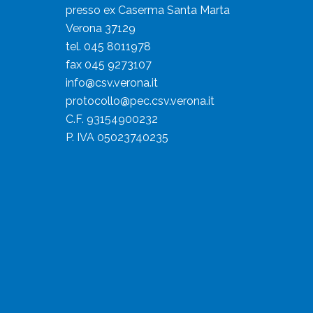
presso ex Caserma Santa Marta
Verona 37129
tel. 045 8011978
fax 045 9273107
info@csv.verona.it
protocollo@pec.csv.verona.it
C.F. 93154900232
P. IVA 05023740235