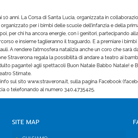
ai 10 anni. La Corsa di Santa Lucia, organizzata in collaborazi
organizzato per i bimbi delle scuole dell’infanzia e della primar
 poi, per chi ha ancora energie, con i genitori, partecipando all
orso e insieme taglieranno il traguardo. E a premiare i bimbi 
uli. A rendere l’atmosfera natalizia anche un coro che sarà da
 Straverona regala la possibilità di andare a teatro ai bambi
lto pagante) agli spettacoli Buon Natale Babbo Natale! e Ba
Teatro Stimate.
 info sul sito www.straverona.it, sulla pagina Facebook (fac
ucia o telefonando al numero 340.4735425.
SITE MAP
F