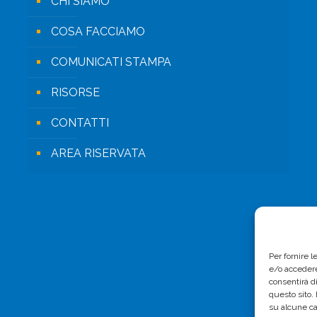
CHI SIAMO
COSA FACCIAMO
COMUNICATI STAMPA
RISORSE
CONTATTI
AREA RISERVATA
Per fornire 
e/o accedere
consentirà d
questo sito.
su alcune ca