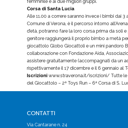
femminile e ai due migliori gruppi.
Corsa di Santa Lucia
Alle 11.00 a correre saranno invece i bimbi dai 3 
Comune di Verona, è il percorso intorno all’Arena 
d’età, potranno fare la loro corsa prima da soli e
genitore raggiungerà il proprio bimbo a metà perc
giocattolo Globo Giocattoli e un mini pandoro Ba
collaborazione con Fondazione Aida, Associazione
assistere gratuitamente (accompagnati da un adu
rispettivamente il 17 dicembre e il 6 gennaio al 
Iscrizioni
www.straverona.it/iscrizioni/ Tutte le
del Giocattolo – 2ª Toys Run – 6ª Corsa di S. L
CONTATTI
Via Cantarane n. 24