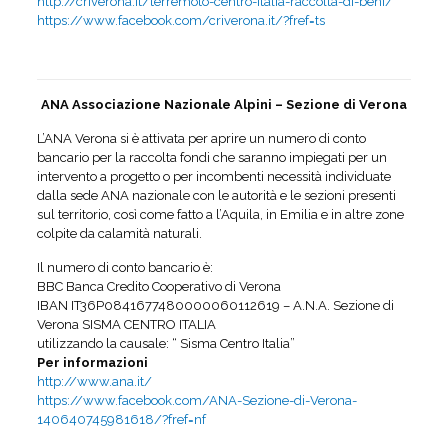
http://criverona.it/terremoto-centro-italia-raccolta-di-beni/
https://www.facebook.com/criverona.it/?fref=ts
ANA Associazione Nazionale Alpini – Sezione di Verona
L’ANA Verona si è attivata per aprire un numero di conto
bancario per la raccolta fondi che saranno impiegati per un
intervento a progetto o per incombenti necessità individuate
dalla sede ANA nazionale con le autorità e le sezioni presenti
sul territorio, così come fatto a l’Aquila, in Emilia e in altre zone
colpite da calamità naturali.
Il numero di conto bancario è:
BBC Banca Credito Cooperativo di Verona
IBAN IT36P0841677480000060112619 – A.N.A. Sezione di
Verona SISMA CENTRO ITALIA
utilizzando la causale: “ Sisma Centro Italia”
Per informazioni
http://www.ana.it/
https://www.facebook.com/ANA-Sezione-di-Verona-
140640745981618/?fref=nf