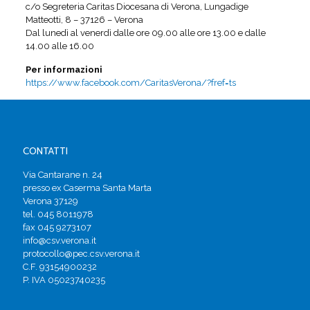
c/o Segreteria Caritas Diocesana di Verona, Lungadige
Matteotti, 8 – 37126 – Verona
Dal lunedì al venerdì dalle ore 09.00 alle ore 13.00 e dalle
14.00 alle 16.00
Per informazioni
https://www.facebook.com/CaritasVerona/?fref=ts
CONTATTI
Via Cantarane n. 24
presso ex Caserma Santa Marta
Verona 37129
tel. 045 8011978
fax 045 9273107
info@csv.verona.it
protocollo@pec.csv.verona.it
C.F. 93154900232
P. IVA 05023740235