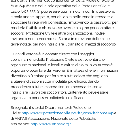
Sono attivi i numeri del contact center della Protezione Civile:
800.840840 e della sala operativa della Protezione Civile
Lazio: 803.555. Si può essere utili in molti modi. In queste ore,
circola anche l’appello, per chi abita nelle zone interessate, a
sbloccare la rete wi-fi domestica, rimuovendo la password, per
renderla fruibile a chi dovesse averne bisogno per contattare i
soccorsi. Protezione Civile e altre organizzazioni, inoltre,
invitano a non percorrere la Salaria in direzione delle zone
terremotate, per non intralciare il transito di mezzi di soccorso.
Il CSV di Verona è in contato diretto con i maggiori
coordinamenti della Protezione Civile e del volontariato
organizzato nazionali e locali e valuta di volta in volta cosa è
opportuno poter fare da Verona. E’ in attesa che le informazioni
diventino più chiare per fornire a tutti coloro che vogliono
aiutare indicazioni sulle modalità più efficaci, dando
precedenza a tutte le operazioni ora necessarie, senza
intralciare i lavori dei soccorritori. L’intervento deve essere
organizzato per essere efficiente ed efficace.
Si segnala il sito del Dipartimento di Protezione
Civile:
http://www.protezionecivile.gov.it/jcms/it/home.wp
e
di ANPAS Associazione Nazionale delle Pubbliche
Assistenze:
http://www.anpas.org/