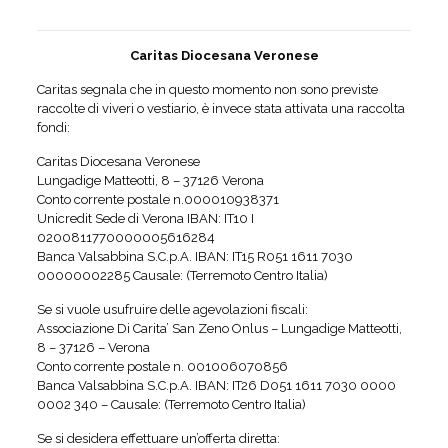
Caritas Diocesana Veronese
Caritas segnala che in questo momento non sono previste
raccolte di viveri o vestiario, è invece stata attivata una raccolta
fondi:
Caritas Diocesana Veronese
Lungadige Matteotti, 8 – 37126 Verona
Conto corrente postale n.000010938371
Unicredit Sede di Verona IBAN: IT10 I
0200811770000005616284
Banca Valsabbina S.C.p.A. IBAN: IT15 R051 1611 7030
00000002285 Causale: (Terremoto Centro Italia)
Se si vuole usufruire delle agevolazioni fiscali:
Associazione Di Carita’ San Zeno Onlus – Lungadige Matteotti,
8 – 37126 – Verona
Conto corrente postale n. 001006070856
Banca Valsabbina S.C.p.A. IBAN: IT26 D051 1611 7030 0000
0002 340 – Causale: (Terremoto Centro Italia)
Se si desidera effettuare un’offerta diretta: