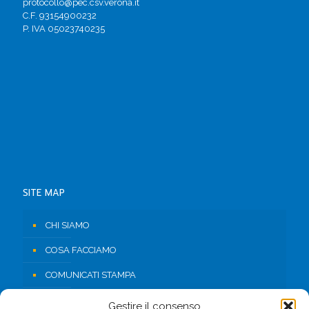
protocollo@pec.csv.verona.it
C.F. 93154900232
P. IVA 05023740235
SITE MAP
CHI SIAMO
COSA FACCIAMO
COMUNICATI STAMPA
RISORSE
Gestire il consenso