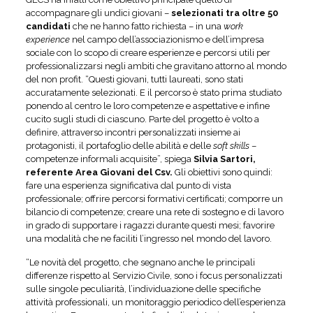
accompagnare gli undici giovani –
selezionati tra oltre 50
candidati
che ne hanno fatto richiesta – in una
work
experience
nel campo dell’associazionismo e dell’impresa
sociale con lo scopo di creare esperienze e percorsi utili per
professionalizzarsi negli ambiti che gravitano attorno al mondo
del non profit. “Questi giovani, tutti laureati, sono stati
accuratamente selezionati. E il percorso è stato prima studiato
ponendo al centro le loro competenze e aspettative e infine
cucito sugli studi di ciascuno. Parte del progetto è volto a
definire, attraverso incontri personalizzati insieme ai
protagonisti, il portafoglio delle abilità e delle
soft skills
–
competenze informali acquisite”, spiega
Silvia Sartori,
referente Area Giovani del Csv.
Gli obiettivi sono quindi:
fare una esperienza significativa dal punto di vista
professionale; offrire percorsi formativi certificati; comporre un
bilancio di competenze; creare una rete di sostegno e di lavoro
in grado di supportare i ragazzi durante questi mesi; favorire
una modalità che ne faciliti l’ingresso nel mondo del lavoro.
“Le novità del progetto, che segnano anche le principali
differenze rispetto al Servizio Civile, sono i focus personalizzati
sulle singole peculiarità, l’individuazione delle specifiche
attività professionali, un monitoraggio periodico dell’esperienza