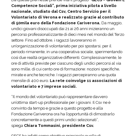
Competenze Sociali”, prima iniziativa pilota a livello
nazionale, studiato dal Csv, Centro Servizio per il
Volontariato di Verona e realizzato grazie al contributo
di 50mila euro della Fondazione Cariverona.
Da maggio,
undici giovani disoccupati dai 21 ai 26 anni inizieranno un
percorso professionalizzante di dieci mesi nel mondo del Terzo
settore. Fino ad ottobre, i ragazzi lavoreranno in
un’organizzazione di volontariato per poi spostarsi, per il
periodo rimanente, in una cooperativa sociale, sperimentando
così due realtà organizzative differenti. Complessivamente, le
ore di attività previste per ciascuno degli undici percorsi al via
sono mille, di cui cento ore di formazione: nozioni specifiche,
mirate e anche tecniche. I ragazzi percepiranno una quota
mensile di 400 euro.
La rete coinvolge 11 associazioni di
volontariato e 7 imprese sociali.
“Il mondo del volontariato può rappresentare davvero
un’ottima start-up professionale per i giovani. Il Csv ne è
convinto da tempo e grazie a questo progetto e alla
Fondazione Cariverona ora ha l’opportunità di dimostrarlo
concretamente a questi primi undici selezionati”,
spiega
Chiara Tommasini, presidente Csv.
GECS ha infatti come obiettivo principale quello di