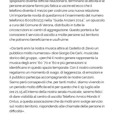
spopolano diventa difficile relazionarsi; terminano le attività e le
persone anziane fanno più fatica a uscire ed ecco che il
telefono diventa il mezzo per costruire una nuova relazione.
Un’importante novità di quest’anno è l’inserimento del numero
telefonico 800280233 nella “Guida Anziani 2014”, un opuscolo
a cura del Comune di Verona, distribuito in tutte le
circoscrizioni e i centri di aggregazione. Questo porterà a far
conoscere il servizio di ascolto a molte persone sul territorio
che potranno beneficiarne e usufruirne.
«Da tanti anni la nostra musica attira al Castello di Zevio un
pubblico molto numeroso» dice Giorgio De Carli, musicista
storico del gruppo, «perché il nostro genere rappresenta la
musica degli anni ‘60 ‘70 e ‘80 e più generazioni si
identificano in questo spazio temporale. Con il nostro concerto
regaliamo un momento di svago, di leggerezza, di emozioni e
il pubblico partecipa accompagnando le nostre canzoni.
Siamo però consapevoli che, per tanti motivi, stiamo vivendo in
un periodo molto difficile ed è per questo che il 19 luglio alle
ore 21,15 all’interno della nostra serata musicale, saremo felici
di dare visibilità al centro di ascolto Telefono Amico Mondo X
Onlus, a questa associazione che da molti anni svolge servizio
sul nostro territorio, rispondendo alle chiamate delle persone in
difficoltà».