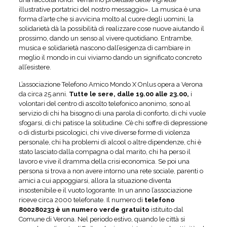
illustrative portatrici del nostro messaggio». La musica è una
forma d’arte che si avvicina molto al cuore degli uomini, la
solidarietà dà la possibilità di realizzare cose nuove aiutando il
prossimo, dando un senso al vivere quotidiano. Entrambe,
musica e solidarietà nascono dall’esigenza di cambiare in
meglio il mondo in cui viviamo dando un significato concreto
all’esistere.
L’associazione Telefono Amico Mondo X Onlus opera a Verona
da circa 25 anni.
Tutte le sere, dalle 19.00 alle 23.00,
i
volontari del centro di ascolto telefonico anonimo, sono al
servizio di chi ha bisogno di una parola di conforto, di chi vuole
sfogarsi, di chi patisce la solitudine. C’è chi soffre di depressione
o di disturbi psicologici, chi vive diverse forme di violenza
personale, chi ha problemi di alcool o altre dipendenze, chi è
stato lasciato dalla compagna o dal marito, chi ha perso il
lavoro e vive il dramma della crisi economica. Se poi una
persona si trova a non avere intorno una rete sociale, parenti o
amici a cui appoggiarsi, allora la situazione diventa
insostenibile e il vuoto logorante. In un anno l’associazione
riceve circa 2000 telefonate. Il numero di
telefono
800280233 è un numero verde gratuito
istituito dal
Comune di Verona. Nel periodo estivo, quando le città si