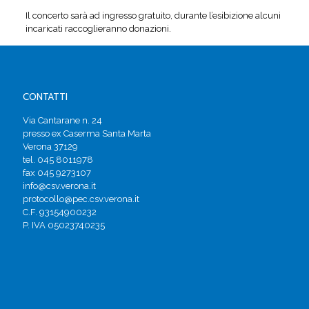
Il concerto sarà ad ingresso gratuito, durante l’esibizione alcuni
incaricati raccoglieranno donazioni.
CONTATTI
Via Cantarane n. 24
presso ex Caserma Santa Marta
Verona 37129
tel. 045 8011978
fax 045 9273107
info@csv.verona.it
protocollo@pec.csv.verona.it
C.F. 93154900232
P. IVA 05023740235