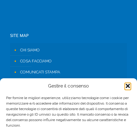
SITE MAP
CHI SIAMO
COSA FACCIAMO
COMUNICATI STAMPA
RISORSE
Gestire il consenso
CONTATTI
Per fornire le migliori esperienze, utilizziamo tecnologie come i cookie per
memorizzare e/o accedere alle informazioni del dispositivo. Il consenso a
AREA RISERVATA
queste tecnologie ci consentirà di elaborare dati quali il comportamento di
navigazione o gli ID univoci su questo sito. Il mancato consenso o la revoca
del consenso possono influire negativamente su alcune caratteristiche e
FACEBOOK
funzioni.