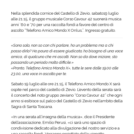
Nella splendida cornice del Castello di Zevio, sabato19 luglio
alle 21.15, il gruppo musicale Corso Cavour 42 suonerà musica
anni ’60 e ‘70 per una raccolta fondi a favore del centro di
ascolto “Telefono Amico Mondo X Onlus,”. Ingresso gratuito.
«Sono solo, non so con chi parlare, ho un problema ma a chi
posso dirlo? Ho paura di essere giudicato, ho bisogno di una voce
amica, di qualcuno che mi ascolti. Non so da dove iniziare, sto
passando un periodo molto difficile.»
«Pronto, Telefono Amico Mondo X», tutte le sere dalle 19.00 alle
23.00, una voce in ascolto per te.
Sabato 19 luglio alle ore 21.15, il Telefono Amico Mondo X sarà
ospite nel parco del castello di Zevio. L’evento della serata sarà
il concerto del noto gruppo zeviano “Corso Cavour 42” che ogni
anno si esibisce sul palco del Castello di Zevio nell’ambito della
Sagra di Santa Toscana.
«In una serata all’insegna della musica», dice il Presidente
dell’associazione, Emilio Perusi, «ci sarà uno spazio di
condivisione dedicato alla divulgazione del nostro servizio e a
una raccolta fondi. Verranno proiettate delle vignette