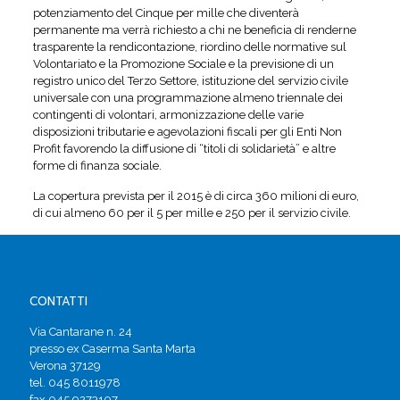
potenziamento del Cinque per mille che diventerà
permanente ma verrà richiesto a chi ne beneficia di renderne
trasparente la rendicontazione, riordino delle normative sul
Volontariato e la Promozione Sociale e la previsione di un
registro unico del Terzo Settore, istituzione del servizio civile
universale con una programmazione almeno triennale dei
contingenti di volontari, armonizzazione delle varie
disposizioni tributarie e agevolazioni fiscali per gli Enti Non
Profit favorendo la diffusione di “titoli di solidarietà” e altre
forme di finanza sociale.
La copertura prevista per il 2015 è di circa 360 milioni di euro,
di cui almeno 60 per il 5 per mille e 250 per il servizio civile.
CONTATTI
Via Cantarane n. 24
presso ex Caserma Santa Marta
Verona 37129
tel. 045 8011978
fax 045 9273107