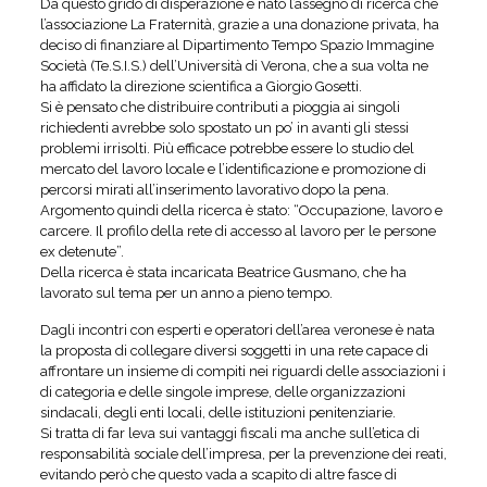
Da questo grido di disperazione è nato l’assegno di ricerca che
l’associazione La Fraternità, grazie a una donazione privata, ha
deciso di finanziare al Dipartimento Tempo Spazio Immagine
Società (Te.S.I.S.) dell’Università di Verona, che a sua volta ne
ha affidato la direzione scientifica a Giorgio Gosetti.
Si è pensato che distribuire contributi a pioggia ai singoli
richiedenti avrebbe solo spostato un po’ in avanti gli stessi
problemi irrisolti. Più efficace potrebbe essere lo studio del
mercato del lavoro locale e l’identificazione e promozione di
percorsi mirati all’inserimento lavorativo dopo la pena.
Argomento quindi della ricerca è stato: “Occupazione, lavoro e
carcere. Il profilo della rete di accesso al lavoro per le persone
ex detenute”.
Della ricerca è stata incaricata Beatrice Gusmano, che ha
lavorato sul tema per un anno a pieno tempo.
Dagli incontri con esperti e operatori dell’area veronese è nata
la proposta di collegare diversi soggetti in una rete capace di
affrontare un insieme di compiti nei riguardi delle associazioni i
di categoria e delle singole imprese, delle organizzazioni
sindacali, degli enti locali, delle istituzioni penitenziarie.
Si tratta di far leva sui vantaggi fiscali ma anche sull’etica di
responsabilità sociale dell’impresa, per la prevenzione dei reati,
evitando però che questo vada a scapito di altre fasce di