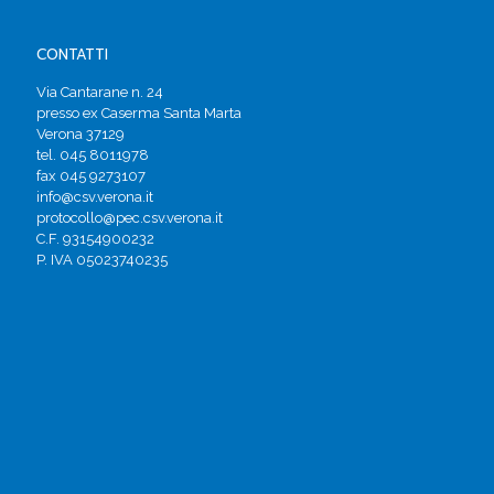
CONTATTI
Via Cantarane n. 24
presso ex Caserma Santa Marta
Verona 37129
tel. 045 8011978
fax 045 9273107
info@csv.verona.it
protocollo@pec.csv.verona.it
C.F. 93154900232
P. IVA 05023740235