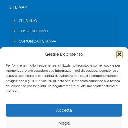
SITE MAP
CHI SIAMO
COSA FACCIAMO
COMUNICATI STAMPA
RISORSE
Gestire il consenso
CONTATTI
Per fornire le migliori esperienze, utilizziamo tecnologie come i cookie per
memorizzare e/o accedere alle informazioni del dispositivo. Il consenso a
AREA RISERVATA
queste tecnologie ci consentirà di elaborare dati quali il comportamento di
navigazione o gli ID univoci su questo sito. Il mancato consenso o la revoca
del consenso possono influire negativamente su alcune caratteristiche e
FACEBOOK
funzioni.
Accetta
Nega