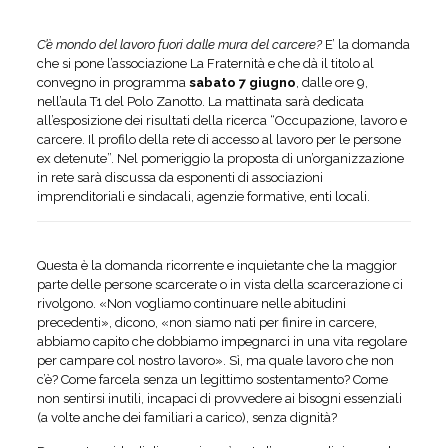
C’è mondo del lavoro fuori dalle mura del carcere?
E’ la domanda
che si pone l’associazione La Fraternità e che dà il titolo al
convegno in programma
sabato 7 giugno
, dalle ore 9,
nell’aula T1 del Polo Zanotto. La mattinata sarà dedicata
all’esposizione dei risultati della ricerca “Occupazione, lavoro e
carcere. Il profilo della rete di accesso al lavoro per le persone
ex detenute”. Nel pomeriggio la proposta di un’organizzazione
in rete sarà discussa da esponenti di associazioni
imprenditoriali e sindacali, agenzie formative, enti locali.
Questa è la domanda ricorrente e inquietante che la maggior
parte delle persone scarcerate o in vista della scarcerazione ci
rivolgono. «Non vogliamo continuare nelle abitudini
precedenti», dicono, «non siamo nati per finire in carcere,
abbiamo capito che dobbiamo impegnarci in una vita regolare
per campare col nostro lavoro». Sì, ma quale lavoro che non
c’è? Come farcela senza un legittimo sostentamento? Come
non sentirsi inutili, incapaci di provvedere ai bisogni essenziali
(a volte anche dei familiari a carico), senza dignità?