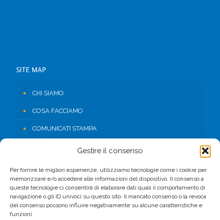
SITE MAP
CHI SIAMO
COSA FACCIAMO
COMUNICATI STAMPA
RISORSE
Gestire il consenso
CONTATTI
Per fornire le migliori esperienze, utilizziamo tecnologie come i cookie per
memorizzare e/o accedere alle informazioni del dispositivo. Il consenso a
AREA RISERVATA
queste tecnologie ci consentirà di elaborare dati quali il comportamento di
navigazione o gli ID univoci su questo sito. Il mancato consenso o la revoca
del consenso possono influire negativamente su alcune caratteristiche e
FACEBOOK
funzioni.