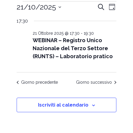
Eventi
Eventi
Evento
21/10/2025
Cerca
Giorno
Ricerca
Viste
for
Seleziona
e
Navigazi
21
17:30
la
viste
data.
Ottobre
Navigazione
21 Ottobre 2025 @ 17:30
-
19:30
2025
WEBINAR – Registro Unico
Nazionale del Terzo Settore
(RUNTS) – Laboratorio pratico
Giorno precedente
Giorno successivo
Iscriviti al calendario