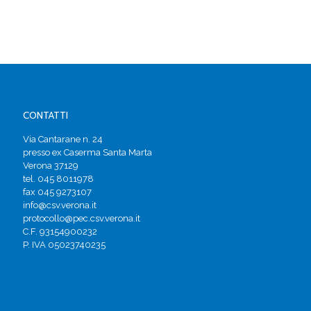
CONTATTI
Via Cantarane n. 24
presso ex Caserma Santa Marta
Verona 37129
tel. 045 8011978
fax 045 9273107
info@csv.verona.it
protocollo@pec.csv.verona.it
C.F. 93154900232
P. IVA 05023740235