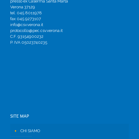
presso ex Caserma Santa Marta
Verona 37129
tel. 045 8011978
fax 045 9273107
info@csv.verona.it
protocollo@pec.csv.verona.it
C.F. 93154900232
P. IVA 05023740235
SITE MAP
CHI SIAMO