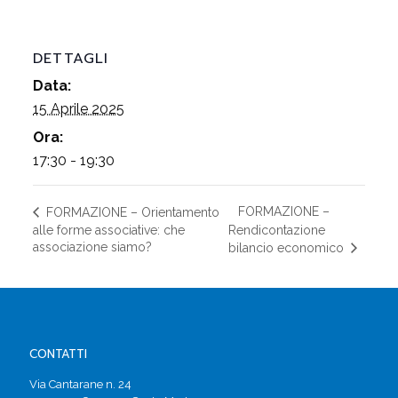
DETTAGLI
Data:
15 Aprile 2025
Ora:
17:30 - 19:30
FORMAZIONE –
FORMAZIONE – Orientamento
alle forme associative: che
Rendicontazione
associazione siamo?
bilancio economico
CONTATTI
Via Cantarane n. 24