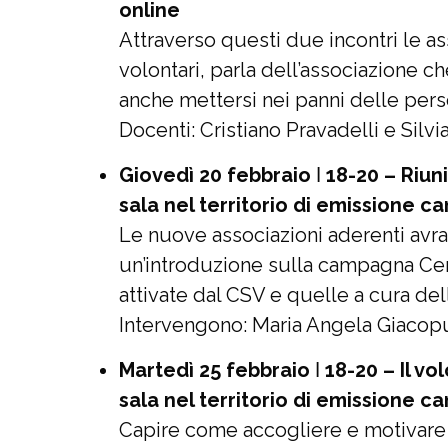
online
Attraverso questi due incontri le as
volontari, parla dell’associazione c
anche mettersi nei panni delle perso
Docenti: Cristiano Pravadelli e Silvia
Giovedì 20 febbraio
ǀ
18-20
–
Riun
sala nel territorio di emissione 
Le nuove associazioni aderenti avr
un’introduzione sulla campagna Cer
attivate dal CSV e quelle a cura delle
Intervengono: Maria Angela Giacopu
Martedì 25 febbraio
ǀ
18-20
–
Il v
sala nel territorio di emissione 
Capire come accogliere e motivare i