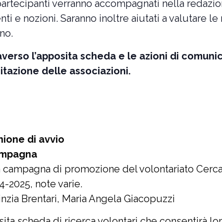
 partecipanti verranno accompagnati nella redazio
ti e nozioni. Saranno inoltre aiutati a valutare l
no.
averso l’apposita scheda e le azioni di comun
itazione delle associazioni.
nione di avvio
campagna
a campagna di promozione del volontariato Cerc
4-2025, note varie.
nzia Brentari, Maria Angela Giacopuzzi
ita scheda di ricerca volontari che consentirà lor